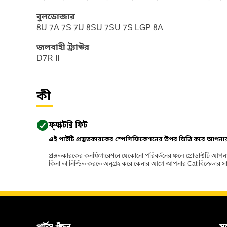
বুলডোজার
8U 7A 7S 7U 8SU 7SU 7S LGP 8A
জলবাহী ট্র্যাক্টর
D7R II
কী
ফ্যাক্টরি ফিট
এই পার্টটি প্রস্তুতকারকের স্পেসিফিকেশনের উপর ভিত্তি করে আপন
প্রস্তুতকারকের কনফিগারেশনে যেকোনো পরিবর্তনের ফলে প্রোডাক্টটি আপনা
কিনা তা নিশ্চিত করতে অনুগ্রহ করে কেনার আগে আপনার Cat বিক্রেতার সাথে পর