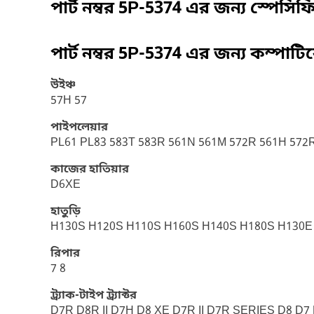
পার্ট নম্বর
5P-5374
এর জন্য স্পেসি
পার্ট নম্বর
5P-5374
এর জন্য কম্পাটি
উইঞ্চ
57H 57
পাইপলেয়ার
PL61 PL83 583T 583R 561N 561M 572R 561H 572R 
কাজের হাতিয়ার
D6XE
হাতুড়ি
H130S H120S H110S H160S H140S H180S H130E
রিপার
7 8
ট্র্যাক-টাইপ ট্র্যাক্টর
D7R D8R II D7H D8 XE D7R II D7R SERIES D8 