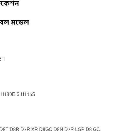
ফিকেশন
বেল মডেল
II
 H130E S H115S
D7 D8T D8R D7R XR D8GC D8N D7R LGP D8 GC