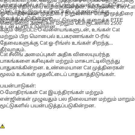
எதிர்க்கின்றன, மேலும் முத்திரை சுருக்க தொகுப்புக்கு
பள்ளங்களில் சரியாக பொருந்துவதை உறுதிசெய்ய
சிறந்த எதிர்ப்பை வழங்குகின்றன. கூடுதலாக, சில Cat
தொடர்ந்து இறுக்கமான சகிப்புத்தன்மைக்கு
ஓ-மோதிரங்கள் முத்திரை நிறுவலின் போது முத்திரை
வைக்கப்படுகின்றன.
முறுக்குதல் மற்றும் வெட்டுவதைக் குறைக்க PTFE
வெவ்வேறு அளவுகள் மற்றும் பொருட்களில் 2500
உடன் பூசப்பட்டுள்ளன.
க்கும் மேற்பட்ட O-வளையங்களுடன், உங்கள் Cat
மற்றும் பிற மொபைல் உபகரணங்கள் O-ரிங்
தேவைகளுக்கு Cat ஓ-ரிங்ஸ் உங்கள் சிறந்த
தீர்வாகும்.
Cat சீலிங் அமைப்புகள் அதிக விலையுயர்ந்த
பாகங்களை கசிவுகள் மற்றும் மாசுபாட்டிலிருந்து
பாதுகாக்கின்றன. உண்மையான Cat முத்திரைகள்
மூலம் உங்கள் முதலீட்டைப் பாதுகாத்திடுங்கள்.
பயன்பாடுகள்:
O-மோதிரங்கள் Cat இயந்திரங்கள் மற்றும்
என்ஜின்கள் முழுவதும் பல நிலையான மற்றும் மாறும்
மூட்டுகளில் பயன்படுத்தப்படுகின்றன.