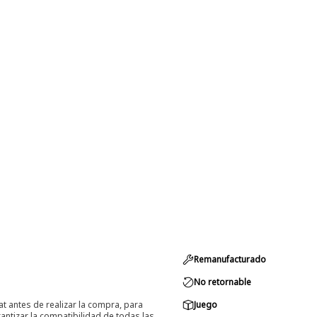
Remanufacturado
No retornable
at antes de realizar la compra, para
Juego
ntizar la compatibilidad de todas las