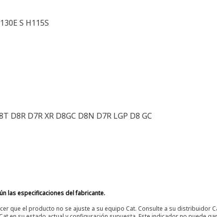
130E S H115S
 D8T D8R D7R XR D8GC D8N D7R LGP D8 GC
n las especificaciones del fabricante.
er que el producto no se ajuste a su equipo Cat. Consulte a su distribuidor C
t en su estado actual y configuración supuesta. Este indicador no puede gara