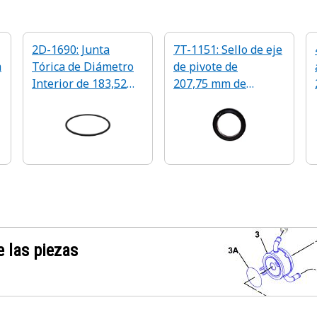
2D-1690: Junta
7T-1151: Sello de eje
m
Tórica de Diámetro
de pivote de
Interior de 183,52
207,75 mm de
mm
diámetro interior
 las piezas