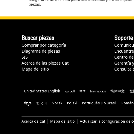
piezas.
Buscar piezas
Soporte
Comprar por categoría
Comuníqu
Diagrama de piezas
Encuentre 
SIS
Centro de
Acerca de las piezas Cat
Garantía 
Mapa del sitio
Consulta 
United States English
العربية
বাংলা
Български
简体中文
繁
ಕನ್ನಡ
한국어
Norsk
Polski
Português Do Brasil
Român
Acerca de Cat
Mapa del sitio
Actualizar la configuración de 