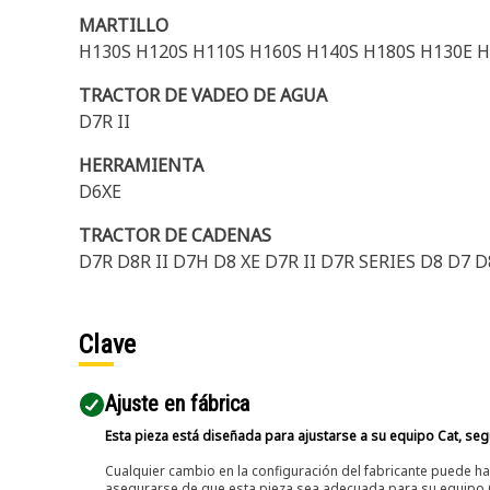
MARTILLO
H130S H120S H110S H160S H140S H180S H130E H
TRACTOR DE VADEO DE AGUA
D7R II
HERRAMIENTA
D6XE
TRACTOR DE CADENAS
D7R D8R II D7H D8 XE D7R II D7R SERIES D8 D7
Clave
Ajuste en fábrica
Esta pieza está diseñada para ajustarse a su equipo Cat, segú
Cualquier cambio en la configuración del fabricante puede hac
asegurarse de que esta pieza sea adecuada para su equipo Ca