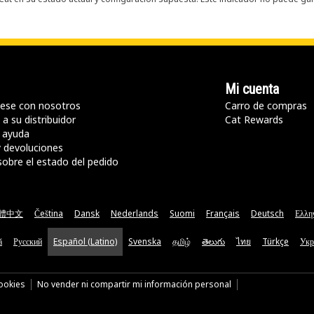
Mi cuenta
ese con nosotros
Carro de compras
a su distribuidor
Cat Rewards
 ayuda
y devoluciones
sobre el estado del pedido
體中文
Čeština
Dansk
Nederlands
Suomi
Français
Deutsch
Ελλη
ă
Русский
Español (Latino)
Svenska
தமிழ்
తెలుగు
ไทย
Türkçe
Укр
cookies
No vender ni compartir mi información personal