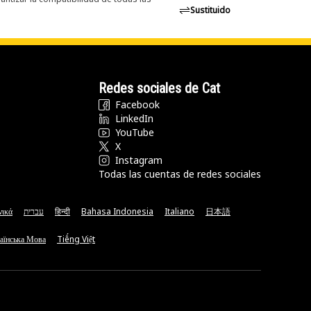
Sustituido
Redes sociales de Cat
Facebook
LinkedIn
YouTube
X
Instagram
Todas las cuentas de redes sociales
νικά
עברית
हिन्दी
Bahasa Indonesia
Italiano
日本語
аїнська Мова
Tiếng Việt