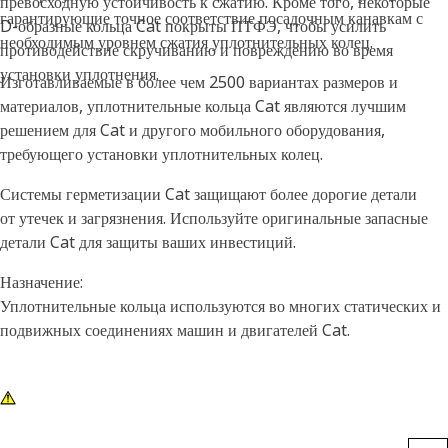
превосходную устойчивость к сжатию. Кроме того, некоторые
гарантирующие точное соответствие посадочным канавкам с
D-образные кольца Cat покрыты ПТФЭ, чтобы усилить
необходимым уровнем сжатия уплотнительных колец.
противодействие скручиванию и повреждению во время
установки уплотнения.
Изготавливаемые в более чем 2500 вариантах размеров и
материалов, уплотнительные кольца Cat являются лучшим
решением для Cat и другого мобильного оборудования,
требующего установки уплотнительных колец.
Системы герметизации Cat защищают более дорогие детали
от утечек и загрязнения. Используйте оригинальные запасные
детали Cat для защиты ваших инвестиций.
Назначение:
Уплотнительные кольца используются во многих статических и
подвижных соединениях машин и двигателей Cat.