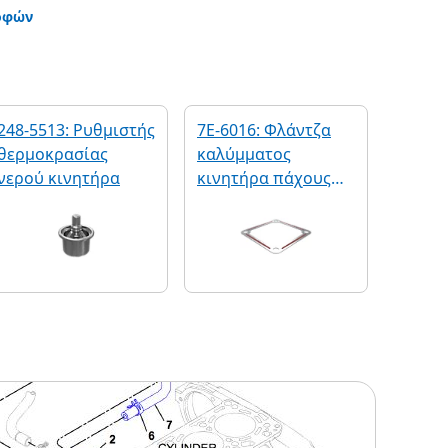
οφών
248-5513: Ρυθμιστής
7E-6016: Φλάντζα
θερμοκρασίας
καλύμματος
νερού κινητήρα
κινητήρα πάχους
0,8 mm