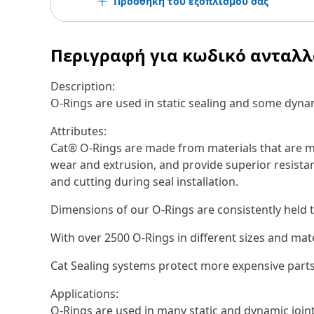
Προσθήκη του εξοπλισμού σας
Περιγραφή για κωδικό ανταλ
Description:
O-Rings are used in static sealing and some dynam
Attributes:
Cat® O-Rings are made from materials that are ma
wear and extrusion, and provide superior resistan
and cutting during seal installation.
Dimensions of our O-Rings are consistently held t
With over 2500 O-Rings in different sizes and mat
Cat Sealing systems protect more expensive parts
Applications:
O-Rings are used in many static and dynamic joi