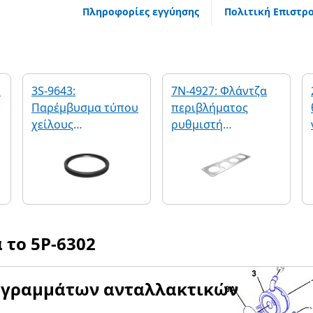
Πληροφορίες εγγύησης
Πολιτική Επιστρ
ι
3S-9643:
7N-4927: Φλάντζα
Παρέμβυσμα τύπου
περιβλήματος
χείλους
ρυθμιστή
περιστρεφόμενου
θερμοκρασίας
άξονα
νερού 1,6 mm
α το
5P-6302
αγραμμάτων ανταλλακτικών