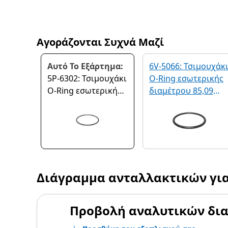
Αγοράζονται Συχνά Μαζί
Αυτό Το Εξάρτημα:
6V-5066: Τσιμουχάκ
5P-6302: Τσιμουχάκι
O-Ring εσωτερικής
O-Ring εσωτερικής
διαμέτρου 85,09
διαμέτρου 94,84
mm
mm
Διάγραμμα ανταλλακτικών γι
Προβολή αναλυτικών δι