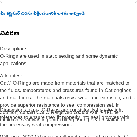
మీ కస్టమర్ ధరను వీక్షించడానికి లాగిన్ అవ్వండి
వివరణ
Description:
O-Rings are used in static sealing and some dynamic
applications.
Attributes:
Cat® O-Rings are made from materials that are matched to
the fluids, temperatures and pressures found in Cat engines
and machines. The materials resist wear and extrusion, and
provide superior resistance to seal compression set. In
Dimensions of our O-Rings are consistently held to tight
addition, certain Cat O-Rings are coated with PTFE to
tolerances to ensure they fit properly into seal grooves with
minimize seal twisting and cutting during seal installation.
the necessary seal compression.