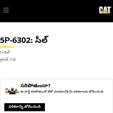
5P-6302
: సీల్
O-రింగ్
బ్రాండ్: Cat
సరిపోతుందా?
ఈ పార్ట్ సరిపోతుందో లేదో చూడటానికి మీ పరికరాలను జోడించండి.
పరికరాన్ని జోడించండి