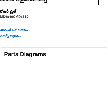
అనుకూలమైన మోడల్స్
రోటరీ డ్రిల్
MD6540C
MD6380
వారంటీ సమాచారం
రిటర్న్ విధానం
Parts Diagrams