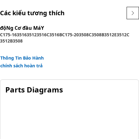
Các kiểu tương thích
độNg Cơ đầu MáY
C175-16
3516
3512
3516C
3516B
C175-20
3508C
3508B
3512E
3512C
3512B
3508
Thông Tin Bảo Hành
chính sách hoàn trả
Parts Diagrams