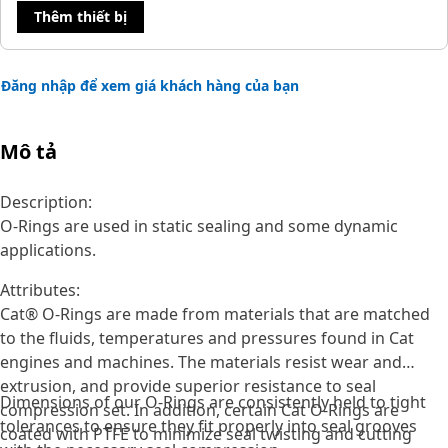
Thêm thiết bị
Đăng nhập để xem giá khách hàng của bạn
Mô tả
Description:
O-Rings are used in static sealing and some dynamic
applications.
Attributes:
Cat® O-Rings are made from materials that are matched
to the fluids, temperatures and pressures found in Cat
engines and machines. The materials resist wear and
extrusion, and provide superior resistance to seal
Dimensions of our O-Rings are consistently held to tight
compression set. In addition, certain Cat O-Rings are
tolerances to ensure they fit properly into seal grooves
coated with PTFE to minimize seal twisting and cutting