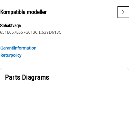
Kompatibla modeller
Schaktvagn
651E
657E
657G
613C II
639D
613C
Garantiinformation
Returpolicy
Parts Diagrams