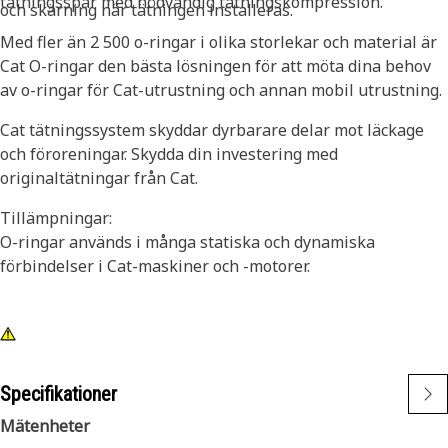
tätningsspår med nödvändig tätningskompression.
och skärning när tätningen installeras.
Med fler än 2 500 o-ringar i olika storlekar och material är
Cat O-ringar den bästa lösningen för att möta dina behov
av o-ringar för Cat-utrustning och annan mobil utrustning.
Cat tätningssystem skyddar dyrbarare delar mot läckage
och föroreningar. Skydda din investering med
originaltätningar från Cat.
Tillämpningar:
O-ringar används i många statiska och dynamiska
förbindelser i Cat-maskiner och -motorer.
Specifikationer
Mätenheter