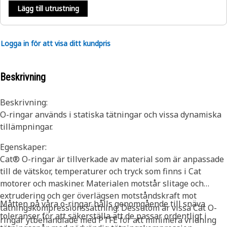
Lägg till utrustning
Logga in för att visa ditt kundpris
Beskrivning
Beskrivning:
O-ringar används i statiska tätningar och vissa dynamiska
tillämpningar.
Egenskaper:
Cat® O-ringar är tillverkade av material som är anpassade
till de vätskor, temperaturer och tryck som finns i Cat
motorer och maskiner. Materialen motstår slitage och
extrudering och ger överlägsen motståndskraft mot
Måtten på våra o-ringar hålls genomgående till snäva
tätningskompressionssättning. Dessutom är vissa Cat O-
toleranser för att säkerställa att de passar ordentligt i
ringar ytbehandlade med PTFE för att minimera vridning