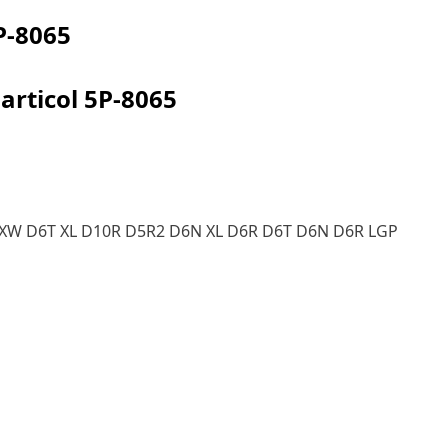
P-8065
articol
5P-8065
 XW D6T XL D10R D5R2 D6N XL D6R D6T D6N D6R LGP