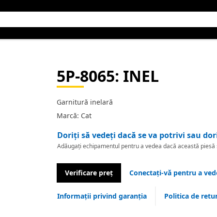
5P-8065
: INEL
Garnitură inelară
Marcă: Cat
Doriți să vedeți dacă se va potrivi sau dor
Adăugați echipamentul pentru a vedea dacă această piesă se
Verificare preț
Conectați-vă pentru a vede
Informații privind garanția
Politica de retu