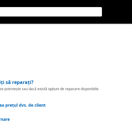
iți să reparați?
 potrivește sau dacă există opțiuni de reparare disponibile.
a prețul dvs. de client
rnare