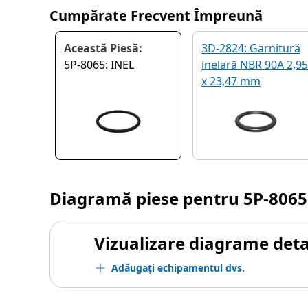
Cumpărate Frecvent Împreună
Această Piesă:
3D-2824: Garnitură
5P-8065: INEL
inelară NBR 90A 2,95
x 23,47 mm
Diagramă piese pentru
5P-8065
Vizualizare diagrame detal
Adăugați echipamentul dvs.