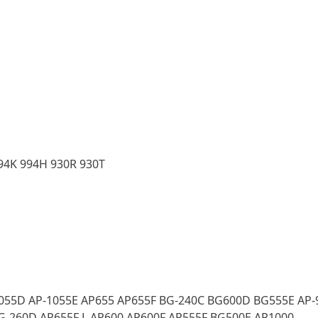
994K 994H 930R 930T
055D AP-1055E AP655 AP655F BG-240C BG600D BG555E AP-9
G-260D AP655F L AP600 AP600F AP555F BG500E AP1000