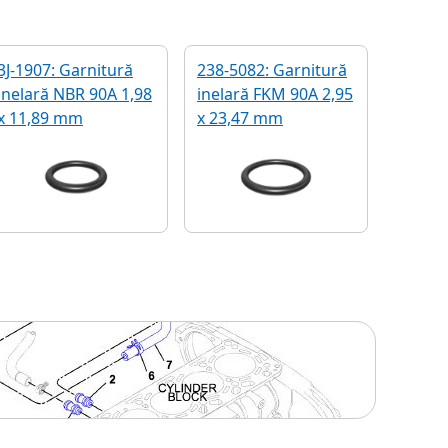
3J-1907: Garnitură
238-5082: Garnitură
inelară NBR 90A 1,98
inelară FKM 90A 2,95
x 11,89 mm
x 23,47 mm