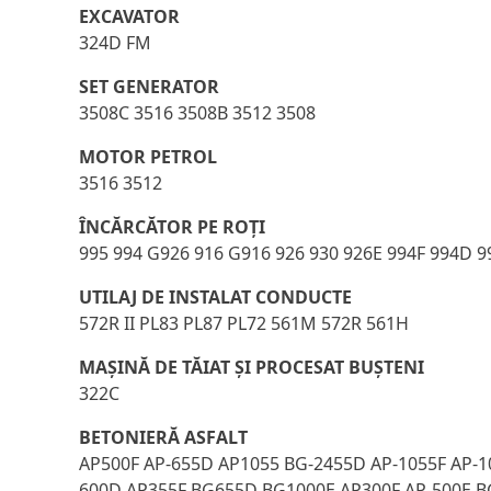
EXCAVATOR
324D FM
SET GENERATOR
3508C 3516 3508B 3512 3508
MOTOR PETROL
3516 3512
ÎNCĂRCĂTOR PE ROŢI
995 994 G926 916 G916 926 930 926E 994F 994D 
UTILAJ DE INSTALAT CONDUCTE
572R II PL83 PL87 PL72 561M 572R 561H
MAȘINĂ DE TĂIAT ȘI PROCESAT BUȘTENI
322C
BETONIERĂ ASFALT
AP500F AP-655D AP1055 BG-2455D AP-1055F AP-1
600D AP355F BG655D BG1000E AP300F AP-500E B