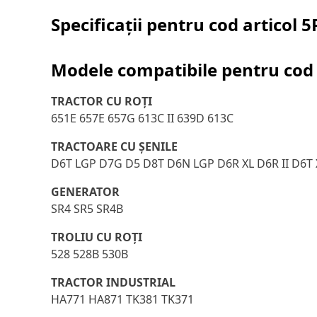
Specificații pentru cod articol
5
Modele compatibile pentru cod 
TRACTOR CU ROŢI
651E 657E 657G 613C II 639D 613C
TRACTOARE CU ȘENILE
D6T LGP D7G D5 D8T D6N LGP D6R XL D6R II D6T
GENERATOR
SR4 SR5 SR4B
TROLIU CU ROŢI
528 528B 530B
TRACTOR INDUSTRIAL
HA771 HA871 TK381 TK371