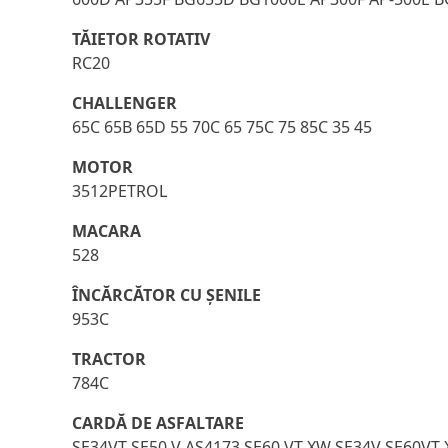
TĂIETOR ROTATIV
RC20
CHALLENGER
65C 65B 65D 55 70C 65 75C 75 85C 35 45
MOTOR
3512PETROL
MACARA
528
ÎNCĂRCĂTOR CU ŞENILE
953C
TRACTOR
784C
CARDĂ DE ASFALTARE
SE34VT SE50 V AS4173 SE60 VT XW SE34V SE60VT 