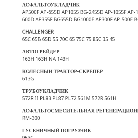
АСФАЛЬТОУКЛАДЧИК
AP500F AP-655D AP1055 BG-2455D AP-1055F AP-
600D AP355F BG655D BG1000E AP300F AP-500E B
CHALLENGER
65C 65B 65D 55 70C 65 75C 75 85C 35 45
АВТОГРЕЙДЕР
163H 163H NA 143H
КОЛЕСНЫЙ ТРАКТОР-СКРЕПЕР
613G
ТРУБОУКЛАДЧИК
572R II PL83 PL87 PL72 561M 572R 561H
АСФАЛЬТОСМЕСИТЕЛЬНАЯ РЕГЕНЕРАЦИО
RM-300
ГУСЕНИЧНЫЙ ПОГРУЗЧИК
953C