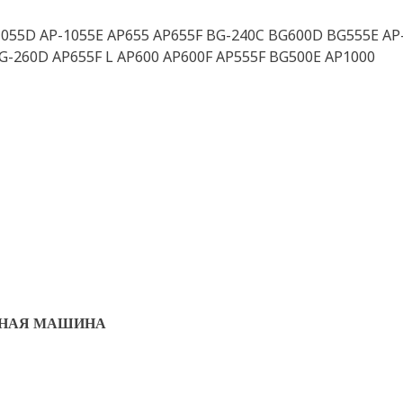
1055D AP-1055E AP655 AP655F BG-240C BG600D BG555E AP-
G-260D AP655F L AP600 AP600F AP555F BG500E AP1000
ННАЯ МАШИНА