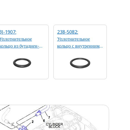
3J-1907:
238-5082:
Уплотнительное
Уплотнительное
кольцо из бутадиен-
кольцо с внутренним
нитрильного каучука,
диаметром 23,47 мм
90А, 1,98 x 11,89 мм