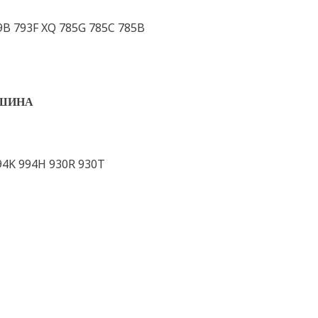
9B 793F XQ 785G 785C 785B
ШИНА
994K 994H 930R 930T