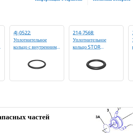
4J-0522:
214-7568:
Уплотнительное
Уплотнительное
кольцо с внутренним
кольцо STOR
диаметром 37,69 мм
(SAE 9/16-18)
апасных частей