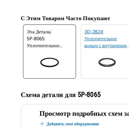
С Этим Товаром Часто Покупают
Эта Деталь:
3D-2824:
5P-8065:
Уплотнительное
Уплотнительное
кольцо с внутренним
кольцо, внутренний
диаметром 23,47 мм
диаметр 36,17 мм
Схема детали для
5P-8065
Просмотр подробных схем з
Добавить свое оборудование