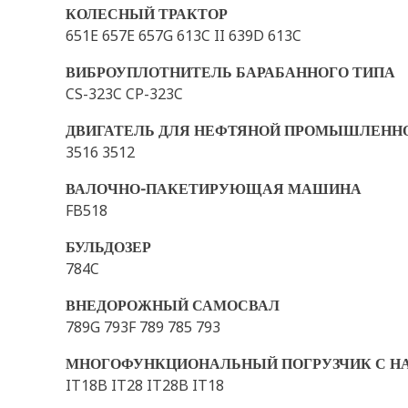
КОЛЕСНЫЙ ТРАКТОР
651E 657E 657G 613C II 639D 613C
ВИБРОУПЛОТНИТЕЛЬ БАРАБАННОГО ТИПА
CS-323C CP-323C
ДВИГАТЕЛЬ ДЛЯ НЕФТЯНОЙ ПРОМЫШЛЕНН
3516 3512
ВАЛОЧНО-ПАКЕТИРУЮЩАЯ МАШИНА
FB518
БУЛЬДОЗЕР
784C
ВНЕДОРОЖНЫЙ САМОСВАЛ
789G 793F 789 785 793
МНОГОФУНКЦИОНАЛЬНЫЙ ПОГРУЗЧИК С Н
IT18B IT28 IT28B IT18