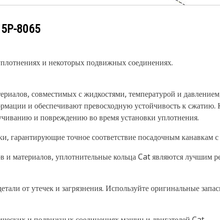
у
5P-8065
уплотнениях и некоторых подвижных соединениях.
ериалов, совместимых с жидкостями, температурой и давлением
рмации и обеспечивают превосходную устойчивость к сжатию. К
чиванию и повреждению во время установки уплотнения.
ки, гарантирующие точное соответствие посадочным канавкам с
ов и материалов, уплотнительные кольца Cat являются лучшим р
тали от утечек и загрязнения. Используйте оригинальные запа
ических и подвижных соединениях машин и двигателей Cat.