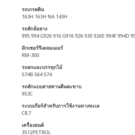
รถเกรดดิน
163H 163H NA 143H
รถตักล้อยาง
995 994 G926 916 G916 926 930 926E 994F 994D 
มิกเซอร์รีเคลมเมอร์
RM-300
รถยกและบรรทุกไม้
574B 564 574
รถตักแบบสายพานตีนตะขาบ
953C
ระบบเกียร์สำหรับการใช้งานทางทะเล
C8.7
เครื่องยนต์
3512PETROL