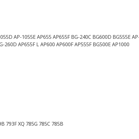
1055D AP-1055E AP655 AP655F BG-240C BG600D BG555E AP-
G-260D AP655F L AP600 AP600F AP555F BG500E AP1000
9B 793F XQ 785G 785C 785B