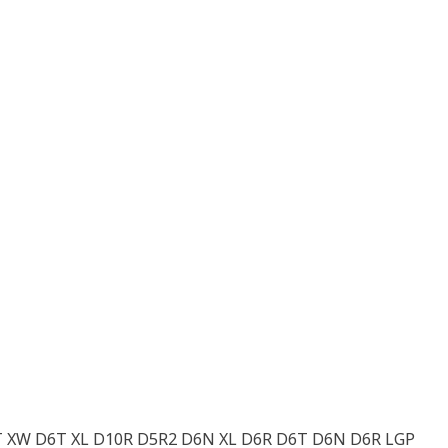
T XW D6T XL D10R D5R2 D6N XL D6R D6T D6N D6R LGP