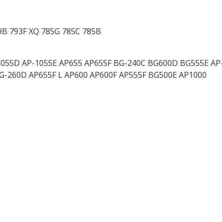
9B 793F XQ 785G 785C 785B
1055D AP-1055E AP655 AP655F BG-240C BG600D BG555E AP-
G-260D AP655F L AP600 AP600F AP555F BG500E AP1000