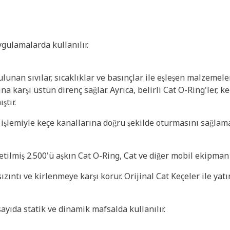
ygulamalarda kullanılır.
unan sıvılar, sıcaklıklar ve basınçlar ile eşleşen malzemele
na karşı üstün direnç sağlar. Ayrıca, belirli Cat O-Ring'ler,
ştır.
a işlemiyle keçe kanallarına doğru şekilde oturmasını sağlam
tilmiş 2.500'ü aşkın Cat O-Ring, Cat ve diğer mobil ekipman O
ızıntı ve kirlenmeye karşı korur. Orijinal Cat Keçeler ile yat
ayıda statik ve dinamik mafsalda kullanılır.