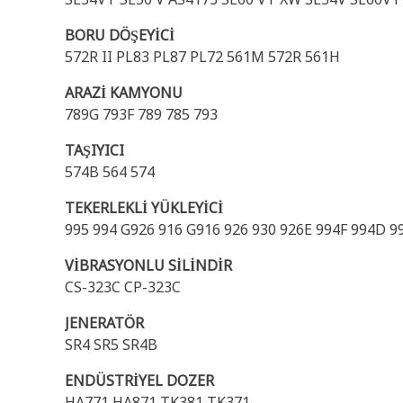
BORU DÖŞEYİCİ
572R II PL83 PL87 PL72 561M 572R 561H
ARAZİ KAMYONU
789G 793F 789 785 793
TAŞIYICI
574B 564 574
TEKERLEKLİ YÜKLEYİCİ
995 994 G926 916 G916 926 930 926E 994F 994D 
VİBRASYONLU SİLİNDİR
CS-323C CP-323C
JENERATÖR
SR4 SR5 SR4B
ENDÜSTRİYEL DOZER
HA771 HA871 TK381 TK371