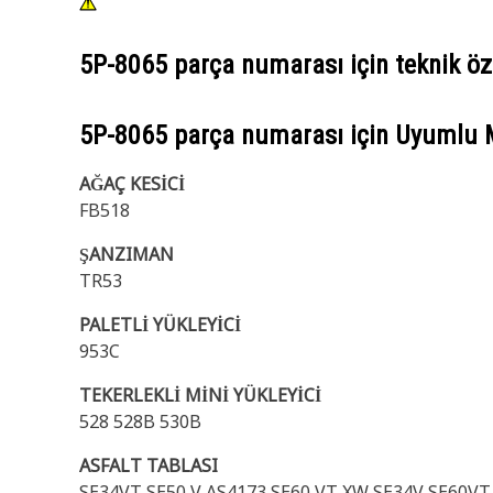
5P-8065
parça numarası için teknik öze
5P-8065
parça numarası için Uyumlu 
AĞAÇ KESİCİ
FB518
ŞANZIMAN
TR53
PALETLİ YÜKLEYİCİ
953C
TEKERLEKLİ MİNİ YÜKLEYİCİ
528 528B 530B
ASFALT TABLASI
SE34VT SE50 V AS4173 SE60 VT XW SE34V SE60VT