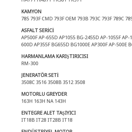
KAMYON
785 793F CMD 793F OEM 793B 793C 793F 789C 78
ASFALT SERİCİ
AP500F AP-655D AP1055 BG-2455D AP-1055F AP-
600D AP355F BG655D BG1000E AP300F AP-500E B
HARMANLAMA KARIŞTIRICISI
RM-300
JENERATÖR SETİ
3508C 3516 3508B 3512 3508
MOTORLU GREYDER
163H 163H NA 143H
ENTEGRE ALET TAŞIYICI
IT18B IT28 IT28B IT18
ENDÜSTRİYEL MOTOR