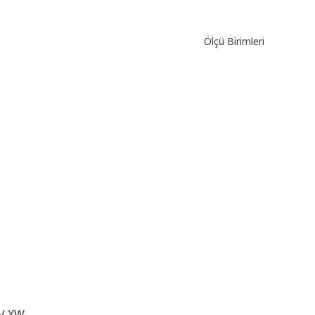
Ölçü Birimleri
 V XW