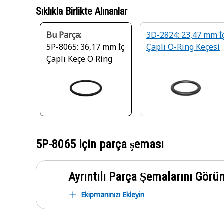
Sıklıkla Birlikte Alınanlar
Bu Parça:
3D-2824: 23,47 mm İ
5P-8065: 36,17 mm İç
Çaplı O-Ring Keçesi
Çaplı Keçe O Ring
5P-8065
için parça şeması
Ayrıntılı Parça Şemalarını Görü
Ekipmanınızı Ekleyin