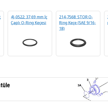
ç
4J-0522: 37,69 mm İç
214-7568: STOR O-
Çaplı O-Ring Keçesi
Ring Keçe (SAE 9/16-
18)
ntüle