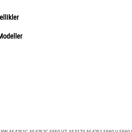
llikler
Modeller
 XW AS4251C AS4252C SE50 VT AS3173 AS4251 SE60 V SE60