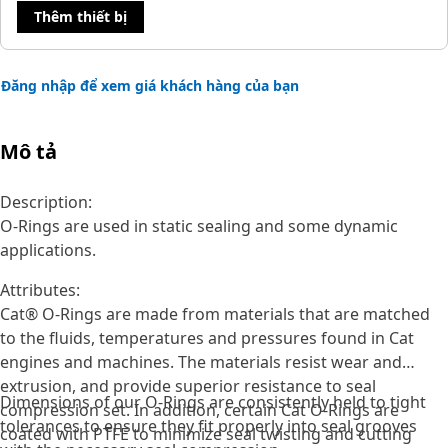
Thêm thiết bị
Đăng nhập để xem giá khách hàng của bạn
Mô tả
Description:
O-Rings are used in static sealing and some dynamic
applications.
Attributes:
Cat® O-Rings are made from materials that are matched
to the fluids, temperatures and pressures found in Cat
engines and machines. The materials resist wear and
extrusion, and provide superior resistance to seal
Dimensions of our O-Rings are consistently held to tight
compression set. In addition, certain Cat O-Rings are
tolerances to ensure they fit properly into seal grooves
coated with PTFE to minimize seal twisting and cutting