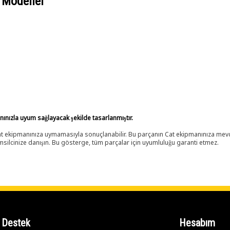
 Modeller
anınızla uyum sağlayacak şekilde tasarlanmıştır.
 Cat ekipmanınıza uymamasıyla sonuçlanabilir. Bu parçanın Cat ekipmanınıza m
ilcinize danışın. Bu gösterge, tüm parçalar için uyumluluğu garanti etmez.
Destek
Hesabım