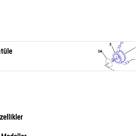
ntüle
ellikler