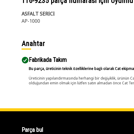
116-9235
parça numarası için Uyumlu
ASFALT SERİCİ
AP-1000
Anahtar
Fabrikada Takım
Bu parça, üreticinin teknik özelliklerine bağlı olarak Cat ekipm
Üreticinin yapılandırmasında herhangi bir değişiklik, ürünün
olduğundan emin olmak için lütfen satın almadan önce Cat Tems
Parça bul