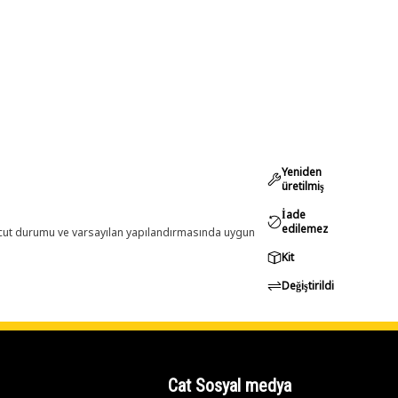
Yeniden
üretilmiş
İade
edilemez
evcut durumu ve varsayılan yapılandırmasında uygun
Kit
Değiştirildi
Cat Sosyal medya