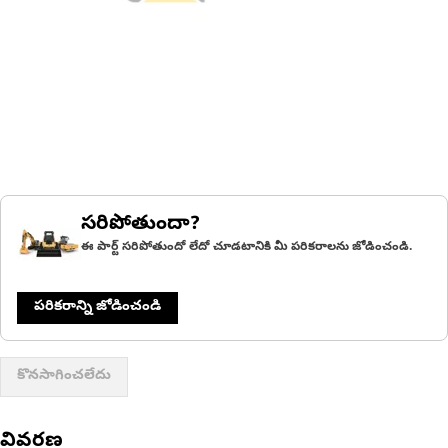
సరిపోతుందా?
ఈ పార్ట్ సరిపోతుందో లేదో చూడటానికి మీ పరికరాలను జోడించండి.
పరికరాన్ని జోడించండి
కొనసాగించలేదు
వివరణ