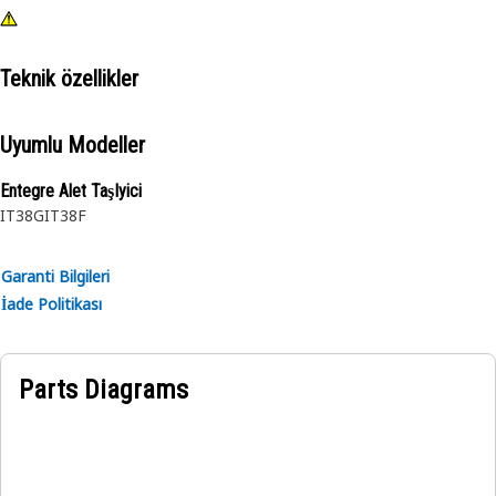
Teknik özellikler
Uyumlu Modeller
Entegre Alet TaşIyici
IT38G
IT38F
Garanti Bilgileri
İade Politikası
Parts Diagrams