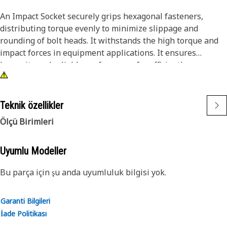
An Impact Socket securely grips hexagonal fasteners,
distributing torque evenly to minimize slippage and
rounding of bolt heads. It withstands the high torque and
impact forces in equipment applications. It ensures
longevity and reliable performance for efficiently
tightening and loosening bolts and nuts in the equipment,
ensuring safe and effective maintenance operations.
Teknik özellikler
Attributes:
Ölçü Birimleri
• 3/8" drive for compatibility with different impact tools.
• Resistant to wear and deformation under high torque
conditions.
Uyumlu Modeller
• 3/4" socket size ensures a secure fit and prevents
Bu parça için şu anda uyumluluk bilgisi yok.
slippage and damage to fasteners.
• Provided with 6-point deep length for secure grip on
fasteners.
Garanti Bilgileri
• Black oxide finish offers increased resistance to rust and
İade Politikası
corrosion.