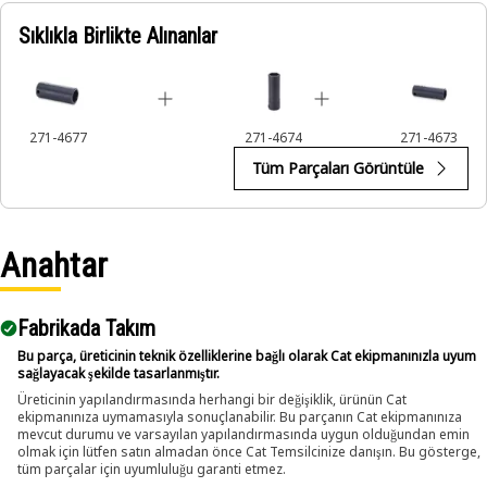
Sıklıkla Birlikte Alınanlar
Applications:
An Impact Socket is utilized in the assembly areas of the
equipment, for servicing where high torque and accurate fit
are required for disassembly and reassembly.
271-4677
271-4674
271-4673
Tüm Parçaları Görüntüle
Anahtar
Fabrikada Takım
Bu parça, üreticinin teknik özelliklerine bağlı olarak Cat ekipmanınızla uyum
sağlayacak şekilde tasarlanmıştır.
Üreticinin yapılandırmasında herhangi bir değişiklik, ürünün Cat
ekipmanınıza uymamasıyla sonuçlanabilir. Bu parçanın Cat ekipmanınıza
mevcut durumu ve varsayılan yapılandırmasında uygun olduğundan emin
olmak için lütfen satın almadan önce Cat Temsilcinize danışın. Bu gösterge,
tüm parçalar için uyumluluğu garanti etmez.