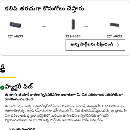
కలిపి తరచుగా కొనుగోలు చేస్తారు
Applications:
An Impact Socket is utilized in the assembly areas of the
equipment, for servicing where high torque and accurate fit
are required for disassembly and reassembly.
271-4677
271-4674
271-4673
అన్ని పార్ట్‌లను వీక్షించండి
కీ
ఫ్యాక్టరీ ఫిట్
ఈ భాగం తయారీదారుల స్పెసిఫికేషన్‌ల ఆధారంగా మీ Cat పరికరాలకు సరిపోయేలా
రూపొందించబడింది.
తయారీదారు యొక్క కాన్ఫిగరేషన్‌లో ఏవైనా మార్పులు జరిగితే, ఉత్పత్తి మీ Cat పరికరాలకు
సరిపోకపోవచ్చు. దయచేసి కొనుగోలు చేసే ముందు మీ Cat డీలర్‌ని సంప్రదించండి, ఈ భాగం మీ
Cat పరికరాలకు ప్రస్తుత పరిస్థితిలో మరియు ఊహించిన కాన్ఫిగరేషన్‌కు తగినదని
నిర్ధారించుకోవాలి. ఈ సూచిక అన్ని పార్ట్‌లకు అనుకూలతను హామీ ఇవ్వలేదు.