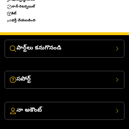
పునర్నిర్మించినవి
నాన్-రిటర్నబుల్
కిట్
భర్తీ చేయబడింది
పార్ట్‌లు కనుగొనండి
సపోర్ట్
నా అకౌంట్