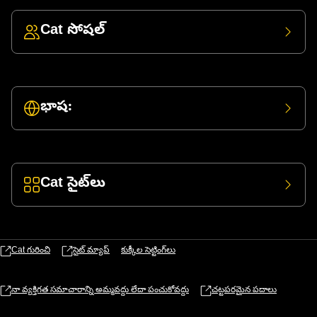
Cat సోషల్
భాష:
Cat సైట్‌లు
Cat గురించి
సైట్ మ్యాప్
కుక్కీల సెట్టింగ్‌లు
నా వ్యక్తిగత సమాచారాన్ని అమ్మవద్దు లేదా పంచుకోవద్దు
చట్టపరమైన పదాలు