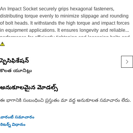
An Impact Socket securely grips hexagonal fasteners,
distributing torque evenly to minimize slippage and rounding
of bolt heads. It withstands the high torque and impact forces
in equipment applications. It ensures longevity and reliable
performance for efficiently tightening and loosening bolts and
nuts in the equipment, ensuring safe and effective
maintenance operations.
స్పెసిఫికేషన్
Attributes:
కొలత యూనిట్లు
• 3/8" drive for compatibility with different impact tools.
• Resistant to wear and deformation under high torque
అనుకూలమైన మోడల్స్
conditions.
• 3/4" socket size ensures a secure fit and prevents slippage
ఈ భాగానికి సంబంధించి ప్రస్తుతం మా వద్ద అనుకూలత సమాచారం లేదు.
and damage to fasteners.
• Provided with 6-point deep length for secure grip on
fasteners.
వారంటీ సమాచారం
• Black oxide finish offers increased resistance to rust and
రిటర్న్ విధానం
corrosion.