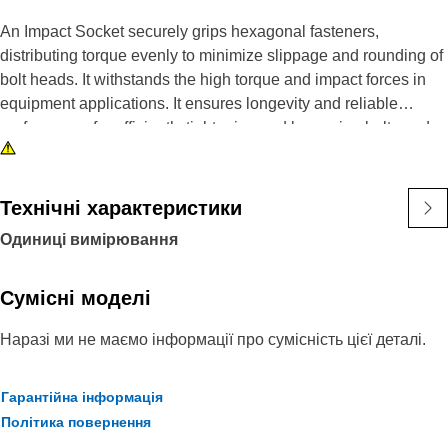
An Impact Socket securely grips hexagonal fasteners,
distributing torque evenly to minimize slippage and rounding of
bolt heads. It withstands the high torque and impact forces in
equipment applications. It ensures longevity and reliable
performance for efficiently tightening and loosening bolts and
nuts in the equipment, ensuring safe and effective maintenance
operations.
Технічні характеристики
Attributes:
Одиниці вимірювання
• 3/8" drive for compatibility with different impact tools.
• Resistant to wear and deformation under high torque
conditions.
Сумісні моделі
• 3/4" socket size ensures a secure fit and prevents slippage
Наразі ми не маємо інформації про сумісність цієї деталі.
and damage to fasteners.
• Provided with 6-point deep length for secure grip on fasteners.
• Black oxide finish offers increased resistance to rust and
Гарантійна інформація
corrosion.
Політика повернення