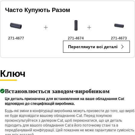
Applications:
Часто Купують Разом
An Impact Socket is utilized in the assembly areas of the
equipment, for servicing where high torque and accurate fit are
required for disassembly and reassembly.
271-4677
271-4674
271-4673
Переглянути всі деталі
Ключ
Встановлюється заводом-виробником
Ця деталь призначена для встановлення на ваше обладнання Cat
відповідно до специфікацій виробника.
Будь-які зміни в конфігурації виробника можуть призвести до того, що виріб
не буде відповідати вашому обладнанню Cat. Перед покупкою
проконсультуйтеся з дилером Cat, щоб переконатися, що ця деталь
підходить для вашого обладнання Cat в його поточному стані та в
передбачуваній конфігурації. Цей показник не може гарантувати сумісність