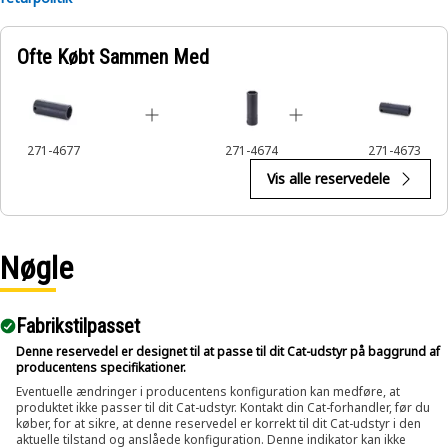
Applications:
Ofte Købt Sammen Med
An Impact Socket is utilized in the assembly areas of the
equipment, for servicing where high torque and accurate fit
are required for disassembly and reassembly.
271-4677
271-4674
271-4673
Vis alle reservedele
Nøgle
Fabrikstilpasset
Denne reservedel er designet til at passe til dit Cat-udstyr på baggrund af
producentens specifikationer.
Eventuelle ændringer i producentens konfiguration kan medføre, at
produktet ikke passer til dit Cat-udstyr. Kontakt din Cat-forhandler, før du
køber, for at sikre, at denne reservedel er korrekt til dit Cat-udstyr i den
aktuelle tilstand og anslåede konfiguration. Denne indikator kan ikke