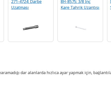
271-4724: Darbe
8H-8575: 3/8 İnç
Uzatması
Kare Tahrik Uzantısı
 yaramadığı dar alanlarda hızlıca ayar yapmak için, bağlantı