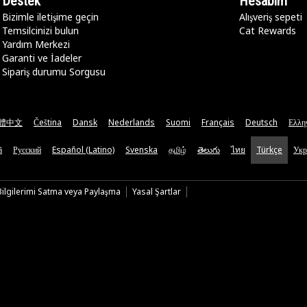
Destek
Hesabım
Bizimle iletişime geçin
Alışveriş sepeti
Temsilcinizi bulun
Cat Rewards
Yardım Merkezi
Garanti ve İadeler
Sipariş durumu Sorgusu
體中文
Čeština
Dansk
Nederlands
Suomi
Français
Deutsch
Ελλη
ă
Русский
Español (Latino)
Svenska
தமிழ்
తెలుగు
ไทย
Türkçe
Укр
 Bilgilerimi Satma veya Paylaşma
Yasal Şartlar