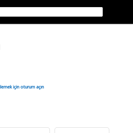
ı
tülemek için oturum açın