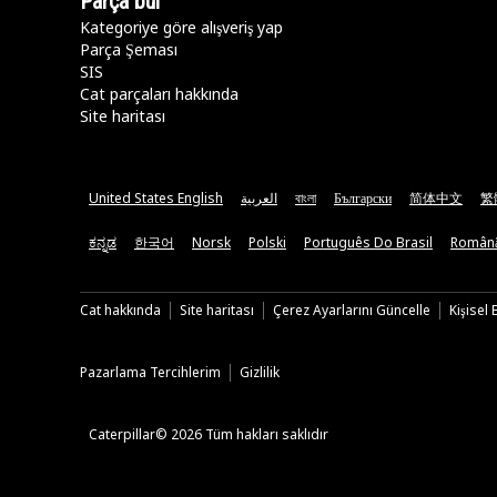
Parça bul
Kategoriye göre alışveriş yap
Parça Şeması
SIS
Cat parçaları hakkında
Site haritası
United States English
العربية
বাংলা
Български
简体中文
繁
ಕನ್ನಡ
한국어
Norsk
Polski
Português Do Brasil
Român
Cat hakkında
Site haritası
Çerez Ayarlarını Güncelle
Kişisel
Pazarlama Tercihlerim
Gizlilik
Caterpillar© 2026 Tüm hakları saklıdır