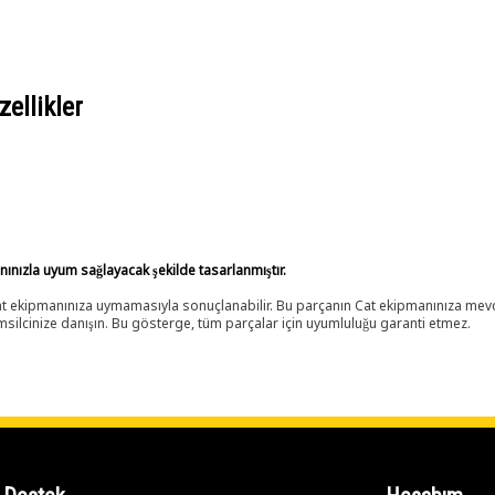
ellikler
anınızla uyum sağlayacak şekilde tasarlanmıştır.
 Cat ekipmanınıza uymamasıyla sonuçlanabilir. Bu parçanın Cat ekipmanınıza m
ilcinize danışın. Bu gösterge, tüm parçalar için uyumluluğu garanti etmez.