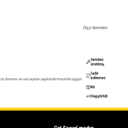
Ölçü Birimleri
Yeniden
üretilmiş
İade
edilemez
evcut durumu ve varsayılan yapılandırmasında uygun
Kit
Değiştirildi