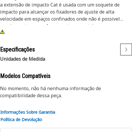
a extensão de impacto Cat é usada com um soquete de
impacto para alcançar os fixadores de ajuste de alta
velocidade em espaços confinados onde não é possível
encaixar catracas ou ferramentas operatrizes.
Atributos:
• Chave de 1/2 pol, extensão de impacto de aço de 5 pol
Especificações
• Tem um projeto de pino para fixação em soquetes
Unidades de Medida
• Acabamento em óxido preto
Modelos Compatíveis
No momento, não há nenhuma informação de
compatibilidade dessa peça.
Informações Sobre Garantia
Política de Devolução