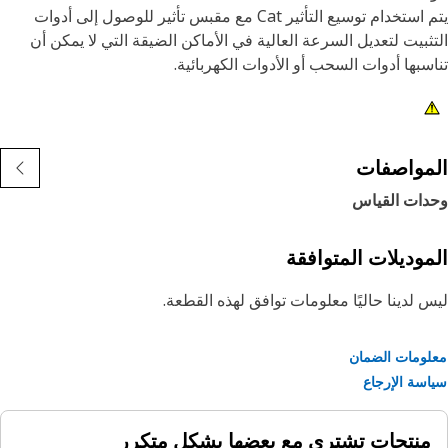
يتم استخدام توسيع التأثير Cat مع مقبس تأثير للوصول إلى أدوات
ثبيت لتعديل السرعة العالية في الأماكن الضيقة التي لا يمكن أن
سبها أدوات السحب أو الأدوات الكهربائية.
مات:
 إدارة 1/2 بوصة، و توسيع تأثير الصلب 5 بوصة
تميز بتصميم دبوس لحمل المقابس
مواصفات
شطيب بالأكسيد الأسود
دات القياس
موديلات المتوافقة
 لدينا حاليًا معلومات توافق لهذه القطعة.
ومات الضمان
سة الإرجاع
منتجات تشترى مع بعضها بشكل متكرر