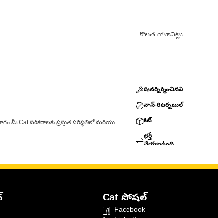
కొలత యూనిట్లు
పునర్నిర్మించినవి
నాన్-రిటర్నబుల్
కిట్
ాగం మీ Cat పరికరాలకు ప్రస్తుత పరిస్థితిలో మరియు
భర్తీ
చేయబడింది
్
Cat సోషల్
Facebook