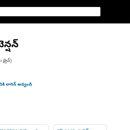
ెన్షన్
డ్రైవ్‌)
ికి లాగిన్ అవ్వండి