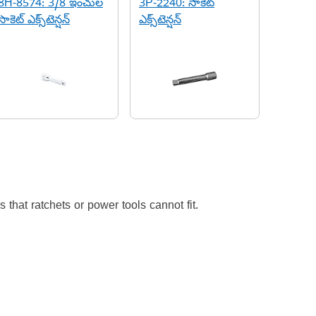
8H-8574: 3/8 ఇంచుల
3P-2240: సాకెట్
సాకెట్ ఎక్స్‌టెన్షన్
ఎక్స్‌టెన్షన్
that ratchets or power tools cannot fit.