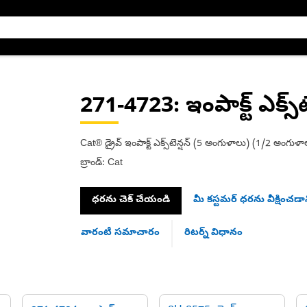
271-4723
: ఇంపాక్ట్ ఎక్స్‌ట
Cat® డ్రైవ్ ఇంపాక్ట్ ఎక్స్‌టెన్షన్ (5 అంగుళాలు) (1/2 అంగుళాల 
బ్రాండ్: Cat
ధరను చెక్ చేయండి
మీ కస్టమర్ ధరను వీక్షించడాన
వారంటీ సమాచారం
రిటర్న్ విధానం