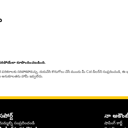
ు
 సరిపోయేలా రూపొందించబడింది.
at పరికరాలకు సరిపోకపోవచ్చు. దయచేసి కొనుగోలు చేసే ముందు మీ Cat డీలర్‌ని సంప్రదించండి, ఈ భ
్‌లకు అనుకూలతను హామీ ఇవ్వలేదు.
సపోర్ట్
నా అకౌంట
మమ్మల్ని సంప్రదించండి
షాపింగ్ కార్ట్