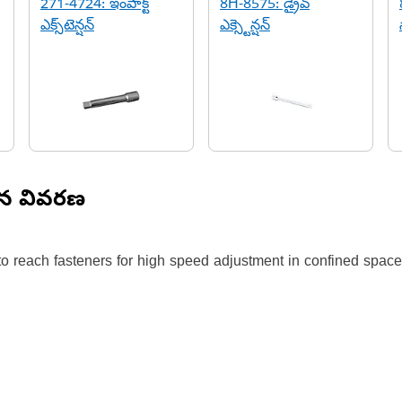
271-4724: ఇంపాక్ట్
8H-8575: డ్రైవ్
ఎక్స్‌టెన్షన్
ఎక్స్టెన్షన్
ిన వివరణ
o reach fasteners for high speed adjustment in confined spaces 