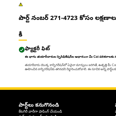
పార్ట్ నంబర్
271-4723
కోసం లక్షణాల
కీ
ఫ్యాక్టరీ ఫిట్
ఈ భాగం తయారీదారుల స్పెసిఫికేషన్‌ల ఆధారంగా మీ Cat పరికరాలకు
తయారీదారు యొక్క కాన్ఫిగరేషన్‌లో ఏవైనా మార్పులు జరిగితే, ఉత్పత్తి మీ C
ఊహించిన కాన్ఫిగరేషన్‌కు తగినదని నిర్ధారించుకోవాలి. ఈ సూచిక అన్ని పార్ట
పార్ట్‌లు కనుగొనండి
కేటగిరీ వారీగా షాపింగ్ చేయండి