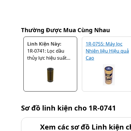
Thường Được Mua Cùng Nhau
Linh Kiện Này:
1R-0755: Máy lọc
1R-0741: Lọc dầu
Nhiên liệu Hiệu quả
thủy lực hiệu suất
Cao
tiêu chuẩn
Sơ đồ linh kiện cho
1R-0741
Xem các sơ đồ Linh kiện ch