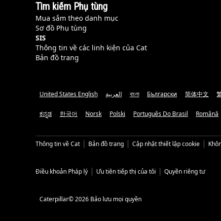
Tìm kiếm Phụ tùng
Mua sắm theo danh mục
Sơ đồ Phụ tùng
SIS
Thông tin về các linh kiện của Cat
Bản đồ trang
United States English
العربية
বাংলা
Български
简体中文
ಕನ್ನಡ
한국어
Norsk
Polski
Português Do Brasil
Română
Thông tin về Cat
Bản đồ trang
Cập nhật thiết lập cookie
Khôn
Điều khoản Pháp lý
Ưu tiên tiếp thị của tôi
Quyền riêng tư
Caterpillar© 2026 Bảo lưu mọi quyền