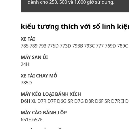
dành cho 250, 500 và 1.000 giờ sử dụng.
kiểu tương thích với số linh ki
XE TẢI
785 789 793 775D 773D 793B 793C 777 769D 789C
MÁY SAN ỦI
24H
XE TẢI CHẠY MỎ
785D
MÁY KÉO LOẠI BÁNH XÍCH
D6H XL D7R D7F D6G SR D7G D8R D6F SR D7R II 
MÁY CÀO BÁNH LỐP
651E 657E