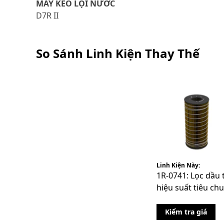
MÁY KÉO LỘI NƯỚC
D7R II
So Sánh Linh Kiện Thay Thế
Linh Kiện Này:
1R-0741: Lọc dầu 
hiệu suất tiêu ch
Kiểm tra giá