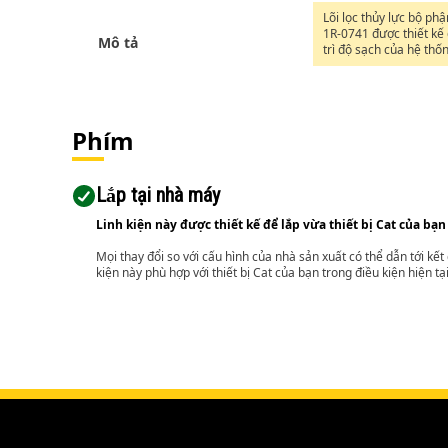
Lõi lọc thủy lực bộ ph
1R-0741 được thiết kế
Mô tả
trì độ sạch của hệ thố
hầu hết các ứng dụng
thường và nhẹ. Máy lọ
thủy lực hiệu suất tiêu
biện pháp bảo vệ đầu 
bạn chống lại mài mò
Phím
phần do nhiễm bẩn.
Lắp tại nhà máy
Linh kiện này được thiết kế để lắp vừa thiết bị Cat của bạn
Mọi thay đổi so với cấu hình của nhà sản xuất có thể dẫn tới kế
kiện này phù hợp với thiết bị Cat của bạn trong điều kiện hiện tạ