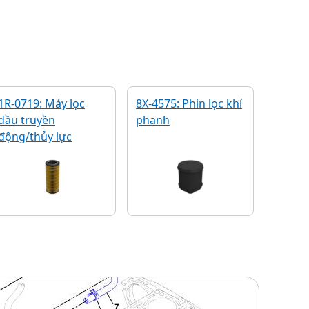
1R-0719: Máy lọc
8X-4575: Phin lọc khí
dầu truyền
phanh
động/thủy lực