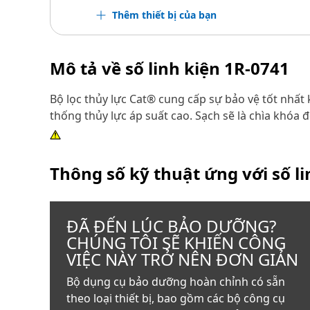
Thêm thiết bị của bạn
Mô tả về số linh kiện
1R-0741
Bộ lọc thủy lực Cat® cung cấp sự bảo vệ tốt nhấ
thống thủy lực áp suất cao. Sạch sẽ là chìa khóa 
Thông số kỹ thuật ứng với số l
ĐÃ ĐẾN LÚC BẢO DƯỠNG?
CHÚNG TÔI SẼ KHIẾN CÔNG
VIỆC NÀY TRỞ NÊN ĐƠN GIẢN
Bộ dụng cụ bảo dưỡng hoàn chỉnh có sẵn
theo loại thiết bị, bao gồm các bộ công cụ