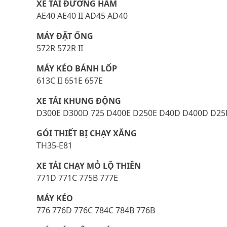
XE TẢI ĐƯỜNG HẦM
AE40 AE40 II AD45 AD40
MÁY ĐẶT ỐNG
572R 572R II
MÁY KÉO BÁNH LỐP
613C II 651E 657E
XE TẢI KHUNG ĐỘNG
D300E D300D 725 D400E D250E D40D D400D D25D
GÓI THIẾT BỊ CHẠY XĂNG
TH35-E81
XE TẢI CHẠY MỎ LỘ THIÊN
771D 771C 775B 777E
MÁY KÉO
776 776D 776C 784C 784B 776B