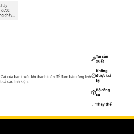
 cháy
u được
ống cháy
 môi
hình.
Tái sản
xuất
Không
được trả
lý Cat của bạn trước khi thanh toán để đảm bảo rằng linh
lại
 cả các linh kiện.
Bộ công
cụ
Thay thế