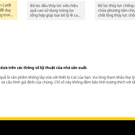
ận Cat®
Bộ lọc dầu thủy lực siêu hiệu
Bộ lọc thủy lực chống
 để duy
quả cao sử dụng màng lọc
chứa phương tiện chị
ng trong
tổng hợp giúp loại bỏ tỷ lệ cao
chất lỏng thủy lực ch
 thông
hơn các hạt mịn để kiểm soát
phá vỡ cellulose hoặc
c dầu
sự ô nhiễm tối ưu trong các
trường tổng hợp điển 
 chuẩn là
ứng dụng khắc nghiệt nhất. Bộ
tiên của
lọc dầu thủy lực UHE Cat
n thành
không dành cho các ứng dụng
truyền động.
 dựa trên các thông số kỹ thuật của nhà sản xuất.
t quả là sản phẩm không lắp vừa với thiết bị Cat của bạn. Vui lòng tham khảo Đại 
i và cấu hình giả định của chúng. Chỉ số này không đảm bảo tính tương thích với tất