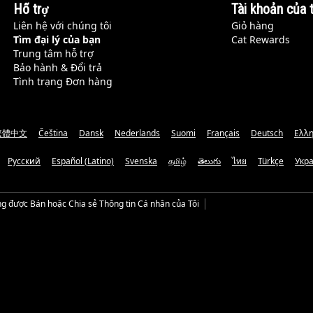
Hỗ trợ
Tài khoản của t
Liên hệ với chúng tôi
Giỏ hàng
Tìm đại lý của bạn
Cat Rewards
Trung tâm hỗ trợ
Bảo hành & Đổi trả
Tình trạng Đơn hàng
繁體中文
Čeština
Dansk
Nederlands
Suomi
Français
Deutsch
Ελλη
Русский
Español (Latino)
Svenska
தமிழ்
తెలుగు
ไทย
Türkçe
Укр
g được Bán hoặc Chia sẻ Thông tin Cá nhân của Tôi