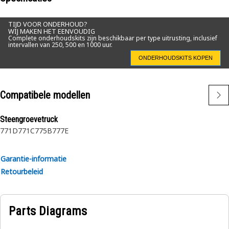
TIJD VOOR ONDERHOUD?
WIJ MAKEN HET EENVOUDIG
Complete onderhoudskits zijn beschikbaar per type uitrusting, inclusief
intervallen van 250, 500 en 1000 uur.
ONDERHOUDSKITS KOPEN
Compatibele modellen
Steengroevetruck
771D
771C
775B
777E
Garantie-informatie
Retourbeleid
Parts Diagrams