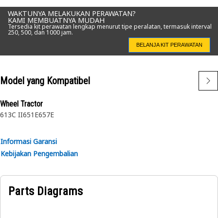
WAKTUNYA MELAKUKAN PERAWATAN?
KAMI MEMBUATNYA MUDAH
Tersedia kit perawatan lengkap menurut tipe peralatan, termasuk interval
250, 500, dan 1000 jam.
BELANJA KIT PERAWATAN
Model yang Kompatibel
Wheel Tractor
613C II
651E
657E
Informasi Garansi
Kebijakan Pengembalian
Parts Diagrams