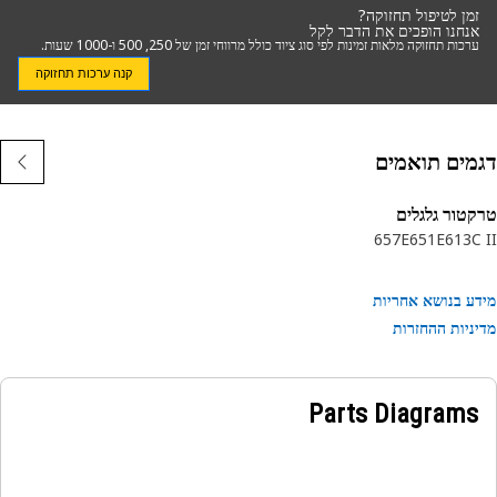
זמן לטיפול תחזוקה?
אנחנו הופכים את הדבר לקל
ערכות תחזוקה מלאות זמינות לפי סוג ציוד כולל מרווחי זמן של 250, 500 ו-1000 שעות.
קנה ערכות תחזוקה
מים תואמים
טור גלגלים
657E
651E
613C
ע בנושא אחריות
ניות ההחזרות
Parts Diagrams