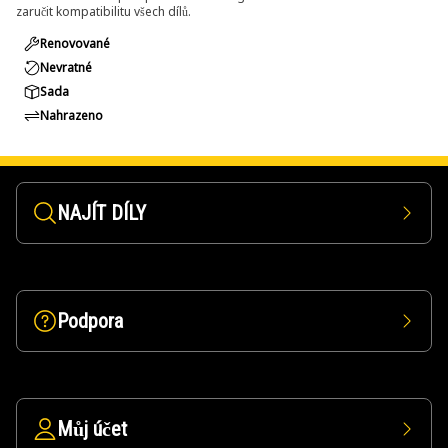
zaručit kompatibilitu všech dílů.
Renovované
Nevratné
Sada
Nahrazeno
NAJÍT DÍLY
Podpora
Můj účet