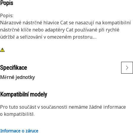
Popis
Popis:
Nárazové nástrčné hlavice Cat se nasazují na kompatibilní
nástrčné klíče nebo adaptéry Cat používané při rychlé
údržbě a seřizování v omezeném prostoru.
Atributy:
• 6bodová nárazová nástrčná hlavice velikosti 3/8"
• Prodloužená délka
Specifikace
• Čtyřhranný nástavec 3/8"
Měrné jednotky
• Černá oxidační povrchová úprava
Kompatibilní modely
Pro tuto součást v současnosti nemáme žádné informace
o kompatibilitě.
Informace o záruce