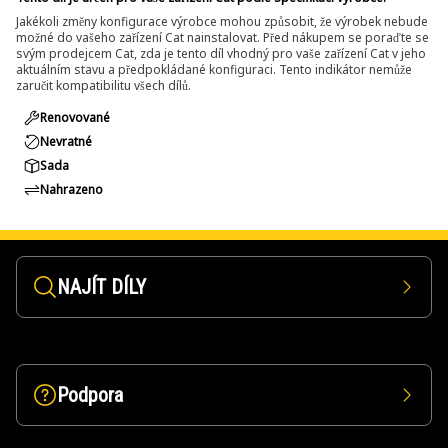
Jakékoli změny konfigurace výrobce mohou způsobit, že výrobek nebude
možné do vašeho zařízení Cat nainstalovat. Před nákupem se poraďte se
svým prodejcem Cat, zda je tento díl vhodný pro vaše zařízení Cat v jeho
aktuálním stavu a předpokládané konfiguraci. Tento indikátor nemůže
zaručit kompatibilitu všech dílů.
Renovované
Nevratné
Sada
Nahrazeno
NAJÍT DÍLY
Podpora