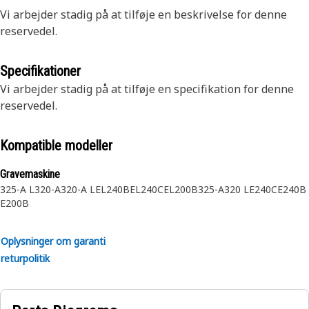
Vi arbejder stadig på at tilføje en beskrivelse for denne
reservedel.
Specifikationer
Vi arbejder stadig på at tilføje en specifikation for denne
reservedel.
Kompatible modeller
Gravemaskine
325-A L
320-A
320-A L
EL240B
EL240C
EL200B
325-A
320 L
E240C
E240B
E200B
Oplysninger om garanti
returpolitik