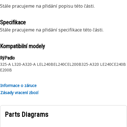
Stále pracujeme na přidání popisu této části.
Specifikace
Stále pracujeme na přidání specifikace této části.
Kompatibilní modely
RýPadlo
325-A L
320-A
320-A L
EL240B
EL240C
EL200B
325-A
320 L
E240C
E240B
E200B
Informace o záruce
Zásady vracení zboží
Parts Diagrams