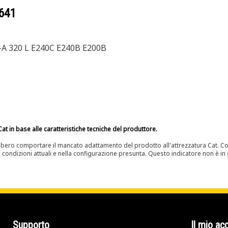
641
-A 320 L E240C E240B E200B
at in base alle caratteristiche tecniche del produttore.
bero comportare il mancato adattamento del prodotto all'attrezzatura Cat. Con
e condizioni attuali e nella configurazione presunta. Questo indicatore non è in g
Supporto
Il mio ac