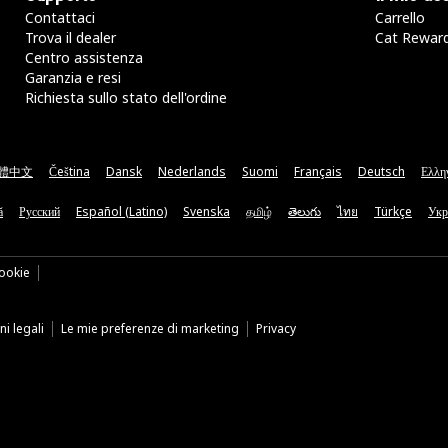
Contattaci
Carrello
Trova il dealer
Cat Rewar
Centro assistenza
Garanzia e resi
Richiesta sullo stato dell'ordine
體中文
Čeština
Dansk
Nederlands
Suomi
Français
Deutsch
Ελλη
ă
Русский
Español (Latino)
Svenska
தமிழ்
తెలుగు
ไทย
Türkçe
Укр
ookie
i legali
Le mie preferenze di marketing
Privacy