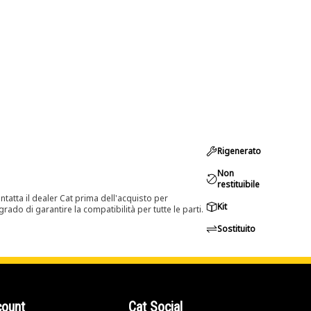
Rigenerato
Non
restituibile
tatta il dealer Cat prima dell'acquisto per
Kit
rado di garantire la compatibilità per tutte le parti.
Sostituito
count
Cat Social