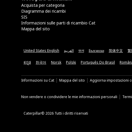
Acquista per categoria
Diagramma dei ricambi
SIS
Informazioni sulle parti di ricambio Cat
Mappa del sito
United States English
العربية
বাংলা
Български
简体中文
繁
ಕನ್ನಡ
한국어
Norsk
Polski
Português Do Brasil
Român
Informazioni su Cat
Mappa del sito
Aggiorna impostazioni c
Non vendere o condividere le mie informazioni personali
Termin
Caterpillar© 2026 Tutti i diritti riservati