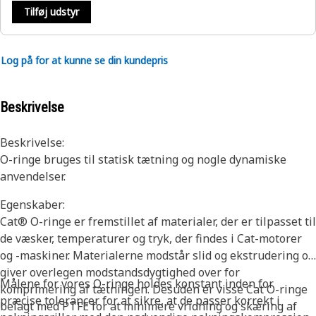
Tilføj udstyr
Log på for at kunne se din kundepris
Beskrivelse
Beskrivelse:
O-ringe bruges til statisk tætning og nogle dynamiske
anvendelser.
Egenskaber:
Cat® O-ringe er fremstillet af materialer, der er tilpasset til
de væsker, temperaturer og tryk, der findes i Cat-motorer
og -maskiner. Materialerne modstår slid og ekstrudering og
giver overlegen modstandsdygtighed over for
Målene for vores O-ringe holdes konstant inden for
komprimering af tætningen. Desuden er visse Cat O-ringe
præcise tolerancer for at sikre, at de passer korrekt i
belagt med PTFE for at minimere vridning og skæring af