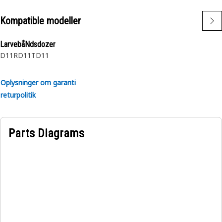
Kompatible modeller
LarvebåNdsdozer
D11R
D11T
D11
Oplysninger om garanti
returpolitik
Parts Diagrams