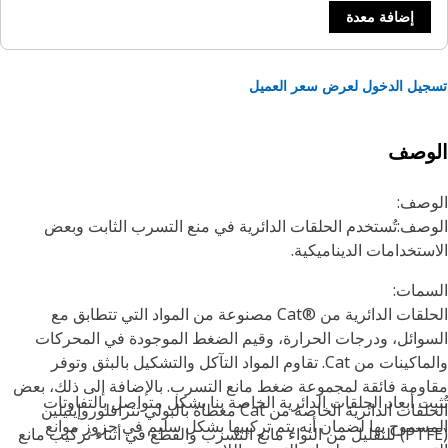
إضافة معدة
يل الدخول لعرض سعر العميل
لوصف
وصف:
صف:تُستخدم الحلقات الدائرية في منع التسرب الثابت وبعض
ستخدامات الديناميكية.
مات:
الحلقات الدائرية من Cat®‎ مصنوعة من المواد التي تتطابق مع
وائل، ودرجات الحرارة، وقيم الضغط الموجودة في المحركات
والماكينات من Cat. تقاوم المواد التآكل والتشكيل بالبثق وتوفر
ومة فائقة لمجموعة ضغط مانع التسرب. بالإضافة إلى ذلك، بعض
بت أبعاد الحلقات الدائرية الخاصة بنا بشكل متواصل بالتفاوتات
الحلقات الدائرية الخاصة من Cat مغطاة بالبولي تترافلوروإيثيلين
سموح بها لضمان أنه يتم تركيبها بشكل سليم في حزوز موانع
(PTFE) للتقليل من التواء مانع التسرب والقطع في أثناء تركيب مانع