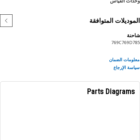
دات القياس
موديلات المتوافقة
حنة
769C
769D
7
ومات الضمان
سة الإرجاع
Parts Diagrams