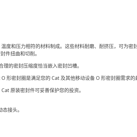
的油液、温度和压力相符的材料制成。这些材料耐磨、耐挤压，可为密封
密封件扭曲和切削。
以合理的密封压缩度恰当嵌入密封凹槽。
at O 形密封圈是满足您的 Cat 及其他移动设备 O 形密封圈需
Cat 原装密封件可妥善保护您的投资。
和动态接头。