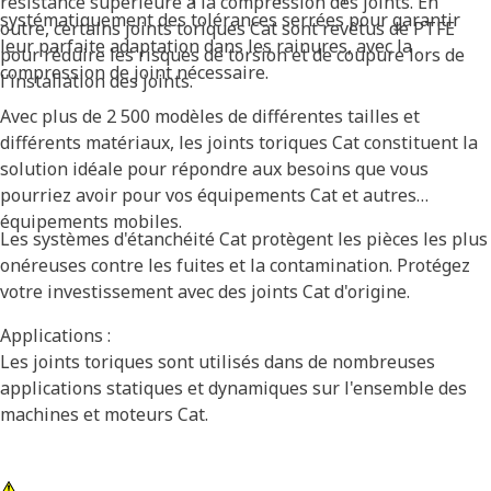
résistance supérieure à la compression des joints. En
systématiquement des tolérances serrées pour garantir
outre, certains joints toriques Cat sont revêtus de PTFE
leur parfaite adaptation dans les rainures, avec la
pour réduire les risques de torsion et de coupure lors de
compression de joint nécessaire.
l'installation des joints.
Avec plus de 2 500 modèles de différentes tailles et
différents matériaux, les joints toriques Cat constituent la
solution idéale pour répondre aux besoins que vous
pourriez avoir pour vos équipements Cat et autres
équipements mobiles.
Les systèmes d'étanchéité Cat protègent les pièces les plus
onéreuses contre les fuites et la contamination. Protégez
votre investissement avec des joints Cat d'origine.
Applications :
Les joints toriques sont utilisés dans de nombreuses
applications statiques et dynamiques sur l'ensemble des
machines et moteurs Cat.