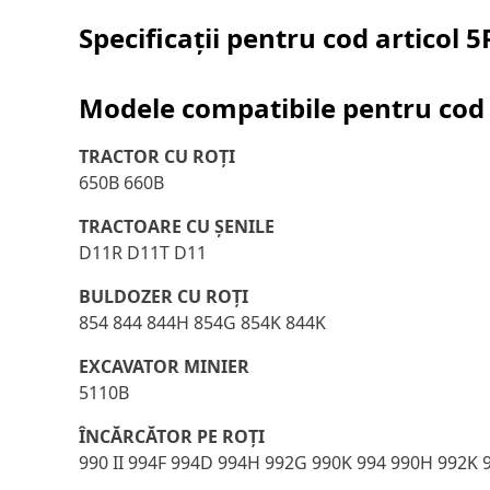
Specificații pentru cod articol
5
Modele compatibile pentru cod 
TRACTOR CU ROŢI
650B 660B
TRACTOARE CU ȘENILE
D11R D11T D11
BULDOZER CU ROŢI
854 844 844H 854G 854K 844K
EXCAVATOR MINIER
5110B
ÎNCĂRCĂTOR PE ROŢI
990 II 994F 994D 994H 992G 990K 994 990H 992K 