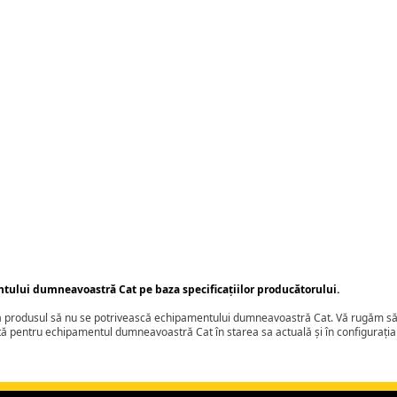
ntului dumneavoastră Cat pe baza specificațiilor producătorului.
ca produsul să nu se potrivească echipamentului dumneavoastră Cat. Vă rugăm să 
tă pentru echipamentul dumneavoastră Cat în starea sa actuală și în configurați