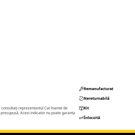
Remanufacturat​
Nereturnabilă
consultați reprezentantul Cat înainte de
Kit
a presupusă. Acest indicator nu poate garanta
Înlocuită