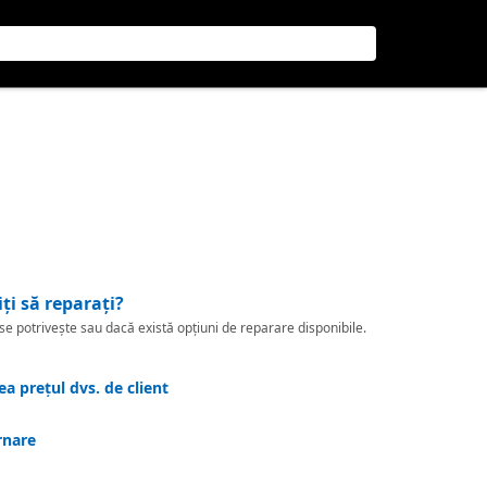
iți să reparați?
 potrivește sau dacă există opțiuni de reparare disponibile.
a prețul dvs. de client
rnare