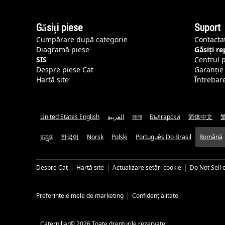
Găsiți piese
Suport
Cumpărare după categorie
Contacta
Diagramă piese
Găsiți r
SIS
Centrul 
Despre piese Cat
Garanție 
Hartă site
Întrebar
United States English
العربية
বাংলা
Български
简体中文
ಕನ್ನಡ
한국어
Norsk
Polski
Português Do Brasil
Română
Despre Cat
Hartă site
Actualizare setări cookie
Do Not Sell 
Preferințele mele de marketing
Confidențialitate
Caterpillar© 2026 Toate drepturile rezervate