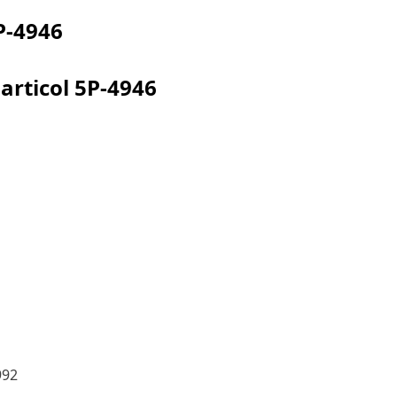
P-4946
articol
5P-4946
992