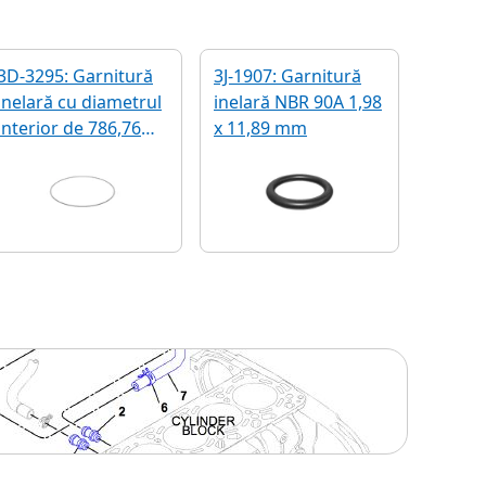
3D-3295: Garnitură
3J-1907: Garnitură
inelară cu diametrul
inelară NBR 90A 1,98
interior de 786,76
x 11,89 mm
mm