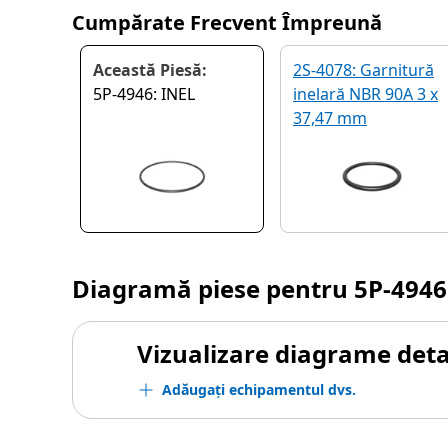
Cumpărate Frecvent Împreună
Această Piesă:
2S-4078: Garnitură
5P-4946: INEL
inelară NBR 90A 3 x
37,47 mm
Diagramă piese pentru
5P-4946
Vizualizare diagrame detal
Adăugați echipamentul dvs.