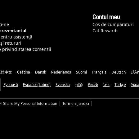
Contul meu
ți-ne
Coș de cumpărături
eprezentantul
Cat Rewards
pentru asistență
și retururi
e privind starea comenzii
繁體中文
Čeština
Dansk
Nederlands
Suomi
Français
Deutsch
Ελλη
Русский
Español (Latino)
Svenska
தமிழ்
తెలుగు
ไทย
Türkçe
Укр
or Share My Personal Information
Termeni juridici