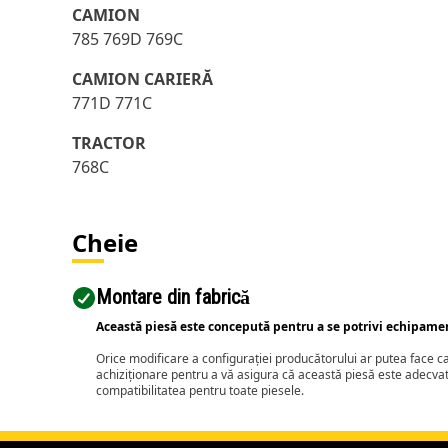
CAMION
785 769D 769C
CAMION CARIERĂ
771D 771C
TRACTOR
768C
Cheie
Montare din fabrică
Această piesă este concepută pentru a se potrivi echipame
Orice modificare a configurației producătorului ar putea face 
achiziționare pentru a vă asigura că această piesă este adecva
compatibilitatea pentru toate piesele.