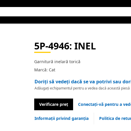
5P-4946
: INEL
Garnitură inelară torică
Marcă: Cat
Doriți să vedeți dacă se va potrivi sau dor
Adăugați echipamentul pentru a vedea dacă această piesă se
Verificare preț
Conectați-vă pentru a vede
Informații privind garanția
Politica de retu