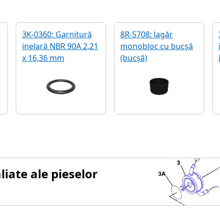
3K-0360: Garnitură
8R-5708: lagăr
inelară NBR 90A 2,21
monobloc cu bucşă
x 16,36 mm
(bucșă)
iate ale pieselor