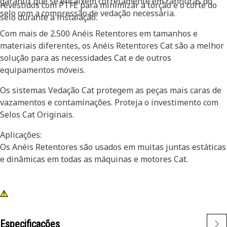
garantir que se encaixem corretamente em ranhuras do
revestidos com PTFE para minimizar a torção e o corte do
selo com a compressão de vedação necessária.
selo durante a instalação.
Com mais de 2.500 Anéis Retentores em tamanhos e
materiais diferentes, os Anéis Retentores Cat são a melhor
solução para as necessidades Cat e de outros
equipamentos móveis.
Os sistemas Vedação Cat protegem as peças mais caras de
vazamentos e contaminações. Proteja o investimento com
Selos Cat Originais.
Aplicações:
Os Anéis Retentores são usados em muitas juntas estáticas
e dinâmicas em todas as máquinas e motores Cat.
Especificações