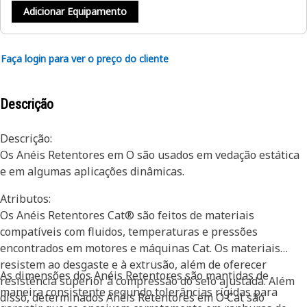
Adicionar Equipamento
Faça login para ver o preço do cliente
Descrição
Descrição:
Os Anéis Retentores em O são usados em vedação estática
e em algumas aplicações dinâmicas.
Atributos:
Os Anéis Retentores Cat® são feitos de materiais
compatíveis com fluidos, temperaturas e pressões
encontrados em motores e máquinas Cat. Os materiais
resistem ao desgaste e à extrusão, além de oferecer
As dimensões dos Anéis Retentores são mantidas de
resistência superior à compressão do selo ajustada. Além
maneira consistente segundo tolerâncias rígidas para
disso, determinados Anéis Retentores em O Cat são