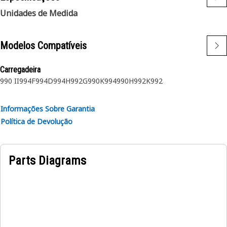
Unidades de Medida
Modelos Compatíveis
Carregadeira
990 II
994F
994D
994H
992G
990K
994
990H
992K
992
Informações Sobre Garantia
Política de Devolução
Parts Diagrams