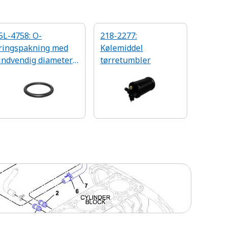
5L-4758: O-
218-2277:
ringspakning med
Kølemiddel
indvendig diameter
tørretumbler
på 14 mm