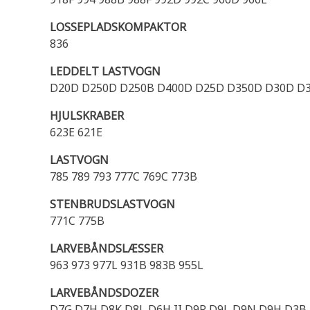
LOSSEPLADSKOMPAKTOR
836
LEDDELT LASTVOGN
D20D D250D D250B D400D D25D D350D D30D D
HJULSKRABER
623E 621E
LASTVOGN
785 789 793 777C 769C 773B
STENBRUDSLASTVOGN
771C 775B
LARVEBÅNDSLÆSSER
963 973 977L 931B 983B 955L
LARVEBÅNDSDOZER
D7G D7H D8K D8L D6H II D9R D9L D9N D9H D3