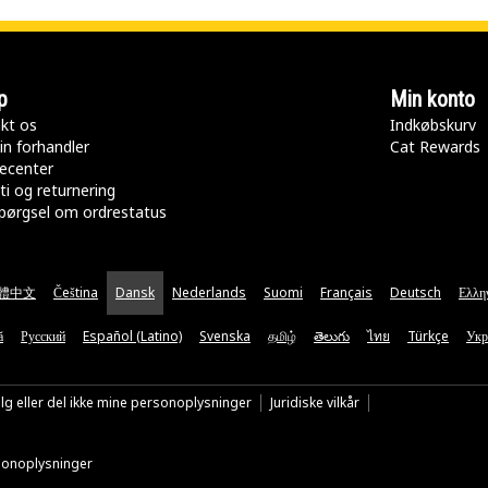
p
Min konto
kt os
Indkøbskurv
in forhandler
Cat Rewards
ecenter
ti og returnering
pørgsel om ordrestatus
體中文
Čeština
Dansk
Nederlands
Suomi
Français
Deutsch
Ελλη
ă
Русский
Español (Latino)
Svenska
தமிழ்
తెలుగు
ไทย
Türkçe
Укр
lg eller del ikke mine personoplysninger
Juridiske vilkår
rsonoplysninger