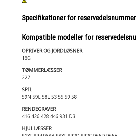
Specifikationer for reservedelsnumme
Kompatible modeller for reservedels
OPRIVER OG JORDLØSNER
16G
TØMMERLÆSSER
227
SPIL
59N 59L 58L 53 55 59 58
RENDEGRAVER
416 426 428 446 931 D3
HJULLÆSSER
918F 994 988B 988F 992D 992C 966D 966E