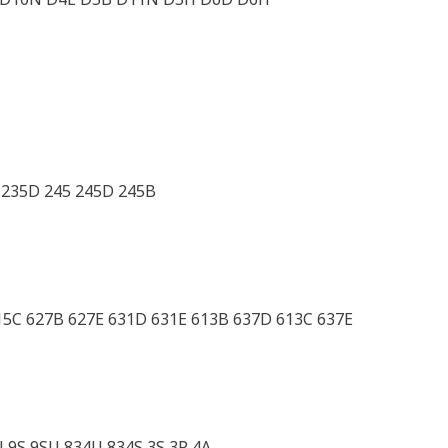
 235D 245 245D 245B
15C 627B 627E 631D 631E 613B 637D 613C 637E
U 9S 9SU 834U 834S 3S 3P 4A