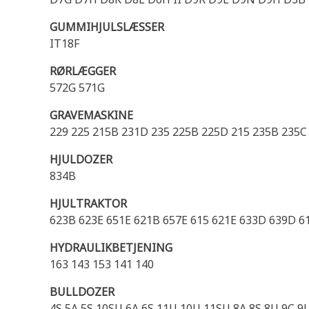
GUMMIHJULSLÆSSER
IT18F
RØRLÆGGER
572G 571G
GRAVEMASKINE
229 225 215B 231D 235 225B 225D 215 235B 235C
HJULDOZER
834B
HJULTRAKTOR
623B 623E 651E 621B 657E 615 621E 633D 639D 6
HYDRAULIKBETJENING
163 143 153 141 140
BULLDOZER
4S 5A 5S 10SU 6A 6S 11U 10U 11SU 8A 8S 8U 9C 9