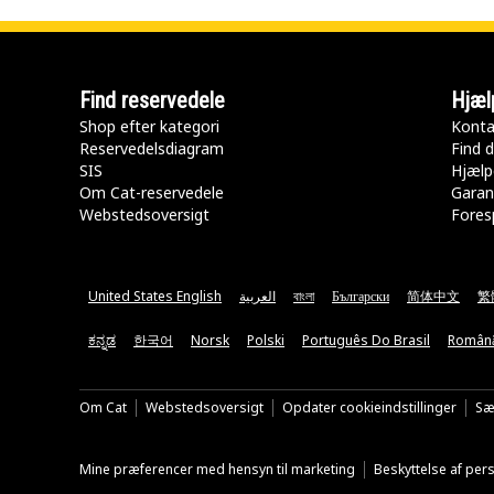
Find reservedele
Hjæl
Shop efter kategori
Konta
Reservedelsdiagram
Find d
SIS
Hjælp
Om Cat-reservedele
Garan
Webstedsoversigt
Fores
United States English
العربية
বাংলা
Български
简体中文
繁
ಕನ್ನಡ
한국어
Norsk
Polski
Português Do Brasil
Român
Om Cat
Webstedsoversigt
Opdater cookieindstillinger
Sæ
Mine præferencer med hensyn til marketing
Beskyttelse af pe