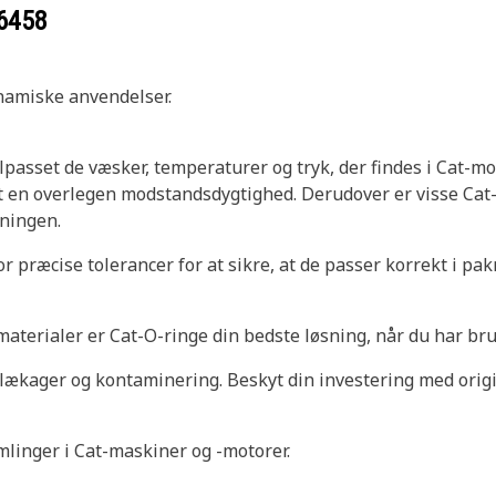
6458
ynamiske anvendelser.
tilpasset de væsker, temperaturer og tryk, der findes i Cat-
en overlegen modstandsdygtighed. Derudover er visse Cat-
ningen.
r præcise tolerancer for at sikre, at de passer korrekt i p
materialer er Cat-O-ringe din bedste løsning, når du har brug
ækager og kontaminering. Beskyt din investering med origi
linger i Cat-maskiner og -motorer.