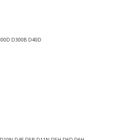
300D D300B D40D
B D10N D4E D5B D11N D5H D6D D6H