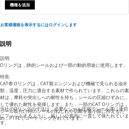
機種を追加
お客様価格を表示するにはログインします
説明
説明:
Oリングは，静的シールおよび一部の動的用途に使用します。
特長:
CAT® Oリングは，CAT製エンジンおよび機械で見られる油水
類，温度，圧力に適合する素材で作られています。これらの素
材は，摩耗や突出しへの耐性を持ち，シールの圧縮ひずみに対
して優れた耐性を発揮します。また，一部のCAT Oリングは，
当社のOリングの寸法は，必要なシール圧縮でシール溝に適切
シール取付け時のシールのねじれや切断を最小限に抑えるた
にフィットするように，厳しい公差内に一貫して保たれていま
め，PTFEでコーティングされています。
す。