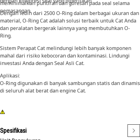
dengan kompresi seal yang diperlukan.
meminimalkan puntiran dan goresan pada seal selama
pemasangan.
Dengan lebih dari 2500 O-Ring dalam berbagai ukuran dan
material, O-Ring Cat adalah solusi terbaik untuk Cat Anda
dan peralatan bergerak lainnya yang membutuhkan O-
Ring.
Sistem Perapat Cat melindungi lebih banyak komponen
mahal dari risiko kebocoran dan kontaminasi. Lindungi
investasi Anda dengan Seal Asli Cat.
Aplikasi:
O-Ring digunakan di banyak sambungan statis dan dinamis
di seluruh alat berat dan engine Cat.
Spesifikasi