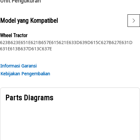
Unit Pengukuran
Model yang Kompatibel
Wheel Tractor
623B
623E
651E
621B
657E
615
621E
633D
639D
615C
627B
627E
631D
631E
613B
637D
613C
637E
Informasi Garansi
Kebijakan Pengembalian
Parts Diagrams