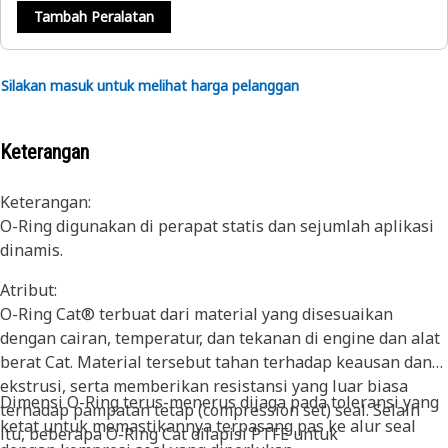
Tambah Peralatan
Silakan masuk untuk melihat harga pelanggan
Keterangan
Keterangan:
O-Ring digunakan di perapat statis dan sejumlah aplikasi
dinamis.
Atribut:
O-Ring Cat® terbuat dari material yang disesuaikan
dengan cairan, temperatur, dan tekanan di engine dan alat
berat Cat. Material tersebut tahan terhadap keausan dan
ekstrusi, serta memberikan resistansi yang luar biasa
Dimensi O-Ring terus-menerus dijaga pada toleransi yang
terhadap pampatan tetap (compression set) seal. Selain
ketat untuk memastikannya terpasang pas ke alur seal
itu, beberapa O-Ring Cat dilapisi PTFE untuk