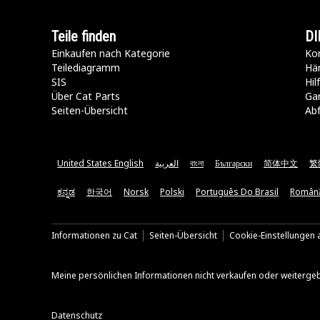
Teile finden
DI
Einkaufen nach Kategorie
Kon
Teilediagramm
Hä
SIS
Hi
Über Cat Parts
Ga
Seiten-Übersicht
Abf
United States English
العربية
বাংলা
Български
简体中文
繁
ಕನ್ನಡ
한국어
Norsk
Polski
Português Do Brasil
Român
Informationen zu Cat
Seiten-Übersicht
Cookie-Einstellungen a
Meine persönlichen Informationen nicht verkaufen oder weiterge
Datenschutz