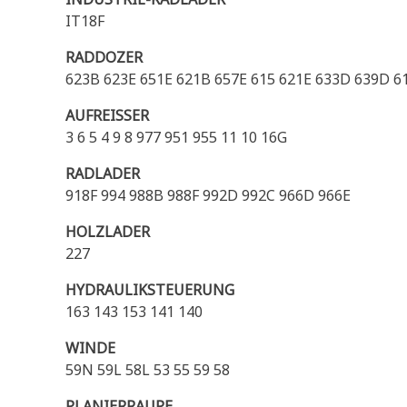
IT18F
RADDOZER
623B 623E 651E 621B 657E 615 621E 633D 639D 6
AUFREISSER
3 6 5 4 9 8 977 951 955 11 10 16G
RADLADER
918F 994 988B 988F 992D 992C 966D 966E
HOLZLADER
227
HYDRAULIKSTEUERUNG
163 143 153 141 140
WINDE
59N 59L 58L 53 55 59 58
PLANIERRAUPE