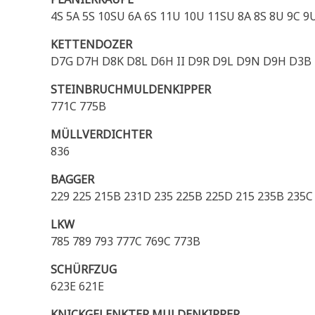
4S 5A 5S 10SU 6A 6S 11U 10U 11SU 8A 8S 8U 9C 9
KETTENDOZER
D7G D7H D8K D8L D6H II D9R D9L D9N D9H D3
STEINBRUCHMULDENKIPPER
771C 775B
MÜLLVERDICHTER
836
BAGGER
229 225 215B 231D 235 225B 225D 215 235B 235C
LKW
785 789 793 777C 769C 773B
SCHÜRFZUG
623E 621E
KNICKGELENKTER MULDENKIPPER