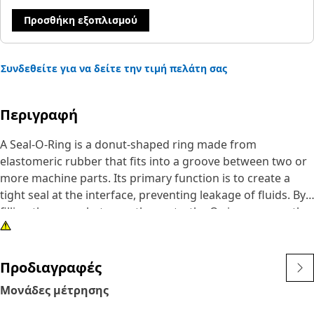
Προσθήκη εξοπλισμού
Συνδεθείτε για να δείτε την τιμή πελάτη σας
Περιγραφή
A Seal-O-Ring is a donut-shaped ring made from
elastomeric rubber that fits into a groove between two or
more machine parts. Its primary function is to create a
tight seal at the interface, preventing leakage of fluids. By
filling the space between the parts, the O-ring ensures the
machine operates efficiently and without contamination.
Attributes:
• Manufactured to precise specifications and are built for
Προδιαγραφές
durability, and reliability
Μονάδες μέτρησης
• Maintain a secure seal even under demanding operating
conditions