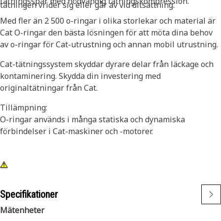
tätningsspår med nödvändig tätningskompression.
tätningen vrider sig eller går av vid ditsättning.
Med fler än 2 500 o-ringar i olika storlekar och material är
Cat O-ringar den bästa lösningen för att möta dina behov
av o-ringar för Cat-utrustning och annan mobil utrustning.
Cat-tätningssystem skyddar dyrare delar från läckage och
kontaminering. Skydda din investering med
originaltätningar från Cat.
Tillämpning:
O-ringar används i många statiska och dynamiska
förbindelser i Cat-maskiner och -motorer.
Specifikationer
Mätenheter