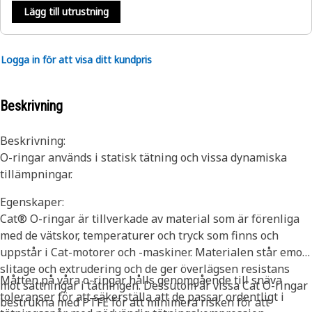
Lägg till utrustning
Logga in för att visa ditt kundpris
Beskrivning
Beskrivning:
O-ringar används i statisk tätning och vissa dynamiska
tillämpningar.
Egenskaper:
Cat® O-ringar är tillverkade av material som är förenliga
med de vätskor, temperaturer och tryck som finns och
uppstår i Cat-motorer och -maskiner. Materialen står emot
slitage och extrudering och de ger överlägsen resistans
Måtten på våra o-ringar hålls genomgående till snäva
mot sättningar i tätningen. Dessutom är vissa Cat O-ringar
toleranser för att säkerställa att de passar ordentligt i
bestrukna med PTFE för att minimera risken för att