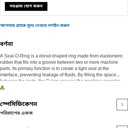
সরঞ্জাম যোগ করুন
আপনার গ্রাহক মূল্য দেখতে লগইন করুন
বর্ণনা
A Seal-O-Ring is a donut-shaped ring made from elastomeric
rubber that fits into a groove between two or more machine
parts. Its primary function is to create a tight seal at the
interface, preventing leakage of fluids. By filling the space
between the parts, the O-ring ensures the machine operates
efficiently and without contamination.
Attributes:
• Manufactured to precise specifications and are built for
স্পেসিফিকেশন
durability, and reliability
• Maintain a secure seal even under demanding operating
পরিমাপের একক
conditions
Applications: