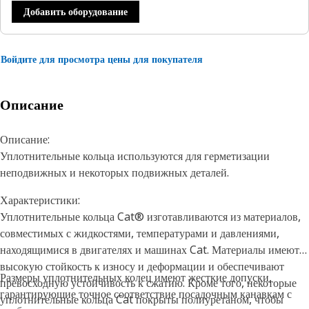
Добавить оборудование
Войдите для просмотра цены для покупателя
Описание
Описание:
Уплотнительные кольца используются для герметизации
неподвижных и некоторых подвижных деталей.
Характеристики:
Уплотнительные кольца Cat® изготавливаются из материалов,
совместимых с жидкостями, температурами и давлениями,
находящимися в двигателях и машинах Cat. Материалы имеют
высокую стойкость к износу и деформации и обеспечивают
Размеры уплотнительных колец имеют жесткие допуски,
превосходную устойчивость к сжатию. Кроме того, некоторые
гарантирующие точное соответствие посадочным канавкам с
уплотнительные кольца Cat покрыты полиуретаном, чтобы