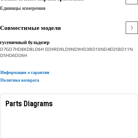
Единицы измерения
Совместимые модели
гусеничный бульдозер
D7G
D7H
D8K
D8L
D6H II
D9R
D9L
D9N
D9H
D3B
D10N
D4E
D5B
D11N
D5H
D6D
D6H
Информация о гарантии
Политика возврата
Parts Diagrams