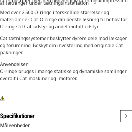
tætningsriller med den nødvendige tætningskompression.
af tætninger under tætningsinstallation.
Med over 2.500 O-ringe i forskellige størrelser og
materialer er Cat-O-ringe din bedste løsning til behov for
O-ringe til Cat-udstyr og andet mobilt udstyr.
Cat tætningssystemer beskytter dyrere dele mod lækager
og forurening. Beskyt din investering med originale Cat-
pakninger.
Anvendelser:
O-ringe bruges i mange statiske og dynamiske samlinger
overalt i Cat-maskiner og -motorer.
Specifikationer
Måleenheder