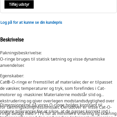
Tilføj udstyr
Log på for at kunne se din kundepris
Beskrivelse
Pakningsbeskrivelse:
O-ringe bruges til statisk tætning og visse dynamiske
anvendelser.
Egenskaber:
Cat®-O-ringe er fremstillet af materialer, der er tilpasset
de væsker, temperaturer og tryk, som forefindes i Cat-
motorer og -maskiner. Materialerne modstår slid og
ekstrudering og giver overlegen modstandsdygtighed over
Dimensionerne på vores O-ringe holdes konstant til
for tætningskompressionssæt. Derudover er visse Cat-O-
snævre tolerancer for at sikre, at de passer korrekt ind i
ringe belagt med PTFE for at minimere vridning og skæring