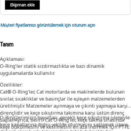
Ekipman ekle
Müşteri fiyatlarınızı görüntülemek için oturum açın
Tanım
Açıklaması:
O-Ring'ler statik sızdırmazlıkta ve bazı dinamik
uygulamalarda kullanılır.
Özellikler:
Cat® O-Ring'ler, Cat motorlarda ve makinelerde bulunan
sıvılar, sıcaklıklar ve basınçlar ile eşleşen malzemelerden
üretilmiştir. Malzemeler aşınmaya ve çıkıntı yapmaya karşı
dirençlidir ve keçe sıkıştırma takımına karşı üstün direnç
O-Ring'lerimizin boyutları, gerekli keçe sıkıştırma işlemiyle
sağlar. Ayrıca, belirli Cat O-Ring'ler, keçe takma sırasında
keçe kanallarına doğru şekilde oturmasını sağlamak üzere
keçe bükülmesini ve kesilmesini en aza indirmek için PTFE