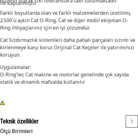
düzenli olarak sıkı toleranslara tabi tutulmaktadır.
ile kaplanmıştır.
Farklı boyutlarda olan ve farklı malzemelerden üretilmiş
2.500'ü aşkın Cat O-Ring, Cat ve diğer mobil ekipman O-
Ring ihtiyaçlarınız için en iyi çözümdür.
Cat Sızdırmazlık sistemleri daha pahalı parçaları sızıntı ve
kirlenmeye karşı korur. Orijinal Cat Keçeler ile yatırımınızı
koruyun.
Uygulamalar:
O-Ring'ler, Cat makine ve motorlar genelinde çok sayıda
statik ve dinamik mafsalda kullanılır.
Teknik özellikler
Ölçü Birimleri