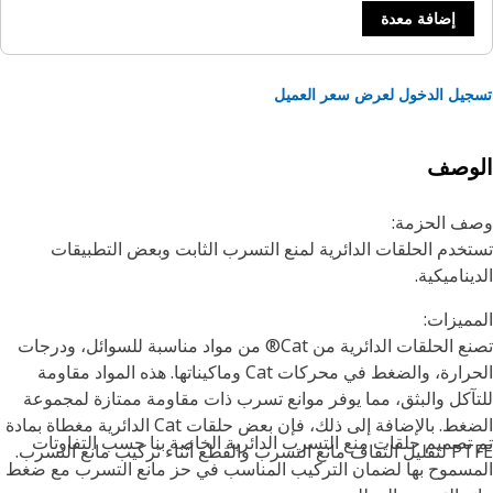
إضافة معدة
يل الدخول لعرض سعر العميل
لوصف
ف الحزمة:
خدم الحلقات الدائرية لمنع التسرب الثابت وبعض التطبيقات
يناميكية.
ميزات:
تصنع الحلقات الدائرية من Cat® من مواد مناسبة للسوائل، ودرجات
الحرارة، والضغط في محركات Cat وماكيناتها. هذه المواد مقاومة
آكل والبثق، مما يوفر موانع تسرب ذات مقاومة ممتازة لمجموعة
الضغط. بالإضافة إلى ذلك، فإن بعض حلقات Cat الدائرية مغطاة بمادة
تصميم حلقات منع التسرب الدائرية الخاصة بنا حسب التفاوتات
سرب والقطع أثناء تركيب مانع التسرب.
سموح بها لضمان التركيب المناسب في حز مانع التسرب مع ضغط